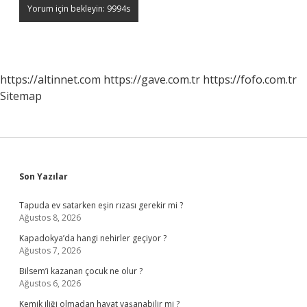
https://altinnet.com
https://gave.com.tr
https://fofo.com.tr
Sitemap
Sidebar
Son Yazılar
Tapuda ev satarken eşin rızası gerekir mi ?
Ağustos 8, 2026
Kapadokya’da hangi nehirler geçiyor ?
Ağustos 7, 2026
Bilsem’i kazanan çocuk ne olur ?
Ağustos 6, 2026
Kemik iliği olmadan hayat yaşanabilir mi ?