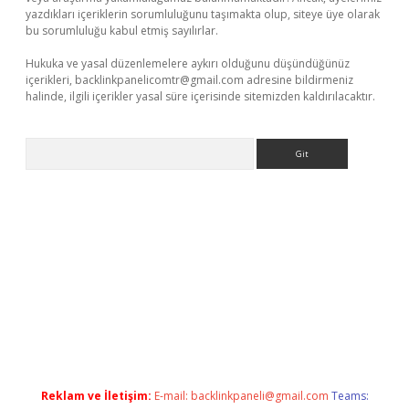
yazdıkları içeriklerin sorumluluğunu taşımakta olup, siteye üye olarak
bu sorumluluğu kabul etmiş sayılırlar.
Hukuka ve yasal düzenlemelere aykırı olduğunu düşündüğünüz
içerikleri,
backlinkpanelicomtr@gmail.com
adresine bildirmeniz
halinde, ilgili içerikler yasal süre içerisinde sitemizden kaldırılacaktır.
Arama
ci güncel giriş
betexper.xyz
Reklam ve İletişim:
E-mail:
backlinkpaneli@gmail.com
Teams: