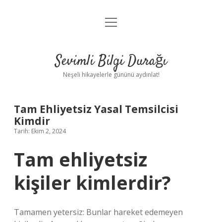
menüyü
Anasayfa
aç
Gizlilik Politikası
Sevimli Bilgi Durağı
Yasal Uyarı
Neşeli hikayelerle gününü aydınlat!
Hakkımızda
Tam Ehliyetsiz Yasal Temsilcisi
Kimdir
Tarih: Ekim 2, 2024
Tam ehliyetsiz
kişiler kimlerdir?
Tamamen yetersiz: Bunlar hareket edemeyen