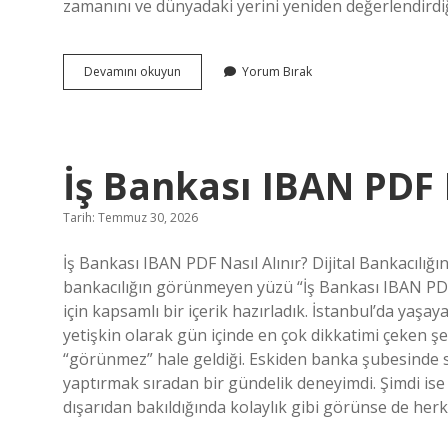
zamanını ve dünyadaki yerini yeniden değerlendirdiğ
2025
Devamını okuyun
Yorum Bırak
Açık
Öğretim
sınavı
Ne
Zaman
İş Bankası IBAN PDF N
Yapılacak
?
Tarih: Temmuz 30, 2026
İş Bankası IBAN PDF Nasıl Alınır? Dijital Bankacılığın 
bankacılığın görünmeyen yüzü “İş Bankası IBAN PDF
için kapsamlı bir içerik hazırladık. İstanbul’da yaşa
yetişkin olarak gün içinde en çok dikkatimi çeken şey
“görünmez” hale geldiği. Eskiden banka şubesinde 
yaptırmak sıradan bir gündelik deneyimdi. Şimdi ise
dışarıdan bakıldığında kolaylık gibi görünse de herke