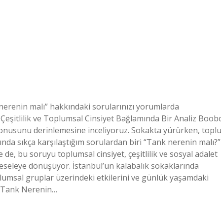
nerenin malı” hakkındaki sorularınızı yorumlarda
, Çeşitlilik ve Toplumsal Cinsiyet Bağlamında Bir Analiz Boob
konusunu derinlemesine inceliyoruz. Sokakta yürürken, topl
nda sıkça karşılaştığım sorulardan biri “Tank nerenin malı?”
e de, bu soruyu toplumsal cinsiyet, çeşitlilik ve sosyal adalet
seleye dönüşüyor. İstanbul’un kalabalık sokaklarında
lumsal gruplar üzerindeki etkilerini ve günlük yaşamdaki
 “Tank Nerenin…