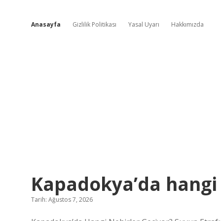
Anasayfa
Gizlilik Politikası
Yasal Uyarı
Hakkımızda
Sevimli
Kapadokya’da hangi n
Bilgi
Tarih: Ağustos 7, 2026
Durağı