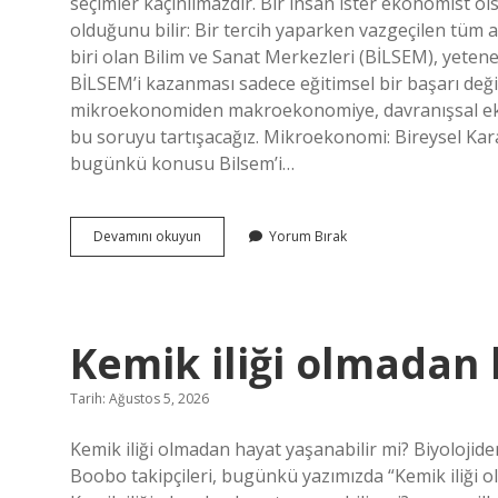
seçimler kaçınılmazdır. Bir insan ister ekonomist olsu
olduğunu bilir: Bir tercih yaparken vazgeçilen tüm 
biri olan Bilim ve Sanat Merkezleri (BİLSEM), yetenek
BİLSEM’i kazanması sadece eğitimsel bir başarı değ
mikroekonomiden makroekonomiye, davranışsal eko
bu soruyu tartışacağız. Mikroekonomi: Bireysel Kara
bugünkü konusu Bilsem’i…
Bilsem’i
Devamını okuyun
Yorum Bırak
kazanan
çocuk
ne
olur
?
Kemik iliği olmadan 
Tarih: Ağustos 5, 2026
Kemik iliği olmadan hayat yaşanabilir mi? Biyolojid
Boobo takipçileri, bugünkü yazımızda “Kemik iliği 