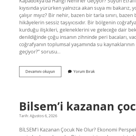
Kapadokya’da Hangi Nehirler Geçiyor? Suyun Etrafın
Yazılar
kıyısında yürürken yalnızca akan suya mı bakarız,
çalışır mıyız? Bir nehir, bazen bir tarla sınırı, baze
hikâyelerin sessiz taşıyıcısıdır. Bir bölgenin coğraf
kurduğu ilişkileri, geleneklerini ve geleceğe dair be
denildiğinde çoğu insanın zihninde peri bacaları, vadil
coğrafyanın toplumsal yaşamında su kaynaklarının d
geçiyor?” sorusu…
Kapadokya’da
Devamını okuyun
Yorum Bırak
hangi
nehirler
geçiyor
?
Bilsem’i kazanan çoc
Tarih: Ağustos 6, 2026
BİLSEM’i Kazanan Çocuk Ne Olur? Ekonomi Perspekti