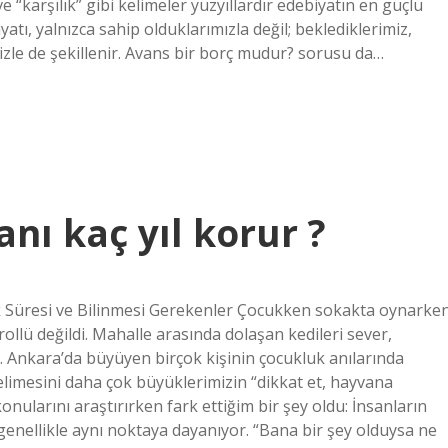
e “karşılık” gibi kelimeler yüzyıllardır edebiyatın en güçlü
atı, yalnızca sahip olduklarımızla değil; beklediklerimiz,
izle de şekillenir. Avans bir borç mudur? sorusu da…
anı kaç yıl korur ?
uk Süresi ve Bilinmesi Gerekenler Çocukken sokakta oynarke
lü değildi. Mahalle arasında dolaşan kedileri sever,
 Ankara’da büyüyen birçok kişinin çocukluk anılarında
limesini daha çok büyüklerimizin “dikkat et, hayvana
konularını araştırırken fark ettiğim bir şey oldu: İnsanların
genellikle aynı noktaya dayanıyor. “Bana bir şey olduysa ne