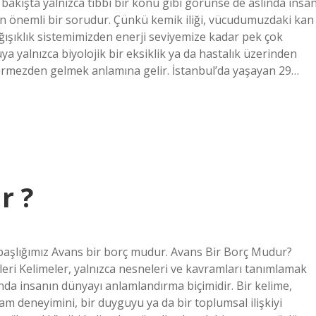
 bakışta yalnızca tıbbi bir konu gibi görünse de aslında insa
 önemli bir sorudur. Çünkü kemik iliği, vücudumuzdaki kan
bağışıklık sistemimizden enerji seviyemize kadar pek çok
a yalnızca biyolojik bir eksiklik ya da hastalık üzerinden
mezden gelmek anlamına gelir. İstanbul’da yaşayan 29…
r ?
başlığımız Avans bir borç mudur. Avans Bir Borç Mudur?
leri Kelimeler, yalnızca nesneleri ve kavramları tanımlamak
anda insanın dünyayı anlamlandırma biçimidir. Bir kelime,
am deneyimini, bir duyguyu ya da bir toplumsal ilişkiyi