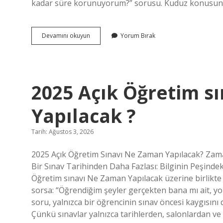
kadar süre korunuyorum?” sorusu. Kuduz konusunda 
3
Devamını okuyun
Yorum Bırak
doz
kuduz
aşısı
insanı
kaç
2025 Açık Öğretim s
yıl
korur
?
Yapılacak ?
Tarih: Ağustos 3, 2026
2025 Açık Öğretim Sınavı Ne Zaman Yapılacak? Zama
Bir Sınav Tarihinden Daha Fazlası: Bilginin Peşin
Öğretim sınavı Ne Zaman Yapılacak üzerine birlikte a
sorsa: “Öğrendiğim şeyler gerçekten bana mı ait, yo
soru, yalnızca bir öğrencinin sınav öncesi kaygısını d
Çünkü sınavlar yalnızca tarihlerden, salonlardan ve 