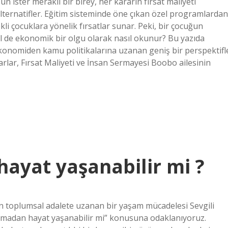
n ister meraklı bir birey, her kararın fırsat maliyeti
alternatifler. Eğitim sisteminde öne çıkan özel programlardan
li çocuklara yönelik fırsatlar sunar. Peki, bir çocuğun
il de ekonomik bir olgu olarak nasıl okunur? Bu yazıda
nomiden kamu politikalarına uzanan geniş bir perspektifl
rlar, Fırsat Maliyeti ve İnsan Sermayesi Boobo ailesinin
hayat yaşanabilir mi ?
en toplumsal adalete uzanan bir yaşam mücadelesi Sevgili
olmadan hayat yaşanabilir mi” konusuna odaklanıyoruz.