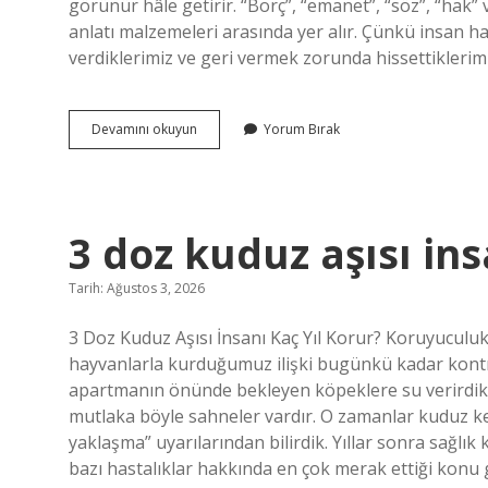
görünür hâle getirir. “Borç”, “emanet”, “söz”, “hak” v
anlatı malzemeleri arasında yer alır. Çünkü insan hay
verdiklerimiz ve geri vermek zorunda hissettiklerim
Avans
Devamını okuyun
Yorum Bırak
bir
borç
mudur
?
3 doz kuduz aşısı ins
Tarih: Ağustos 3, 2026
3 Doz Kuduz Aşısı İnsanı Kaç Yıl Korur? Koruyucul
hayvanlarla kurduğumuz ilişki bugünkü kadar kontrol
apartmanın önünde bekleyen köpeklere su verirdik.
mutlaka böyle sahneler vardır. O zamanlar kuduz ke
yaklaşma” uyarılarından bilirdik. Yıllar sonra sağlık 
bazı hastalıklar hakkında en çok merak ettiği konu 