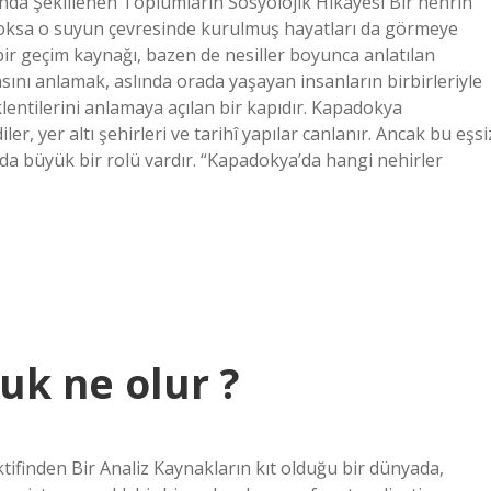
da Şekillenen Toplumların Sosyolojik Hikâyesi Bir nehrin
 yoksa o suyun çevresinde kurulmuş hayatları da görmeye
n bir geçim kaynağı, bazen de nesiller boyunca anlatılan
yasını anlamak, aslında orada yaşayan insanların birbirleriyle
klentilerini anlamaya açılan bir kapıdır. Kapadokya
er, yer altı şehirleri ve tarihî yapılar canlanır. Ancak bu eşsi
a büyük bir rolü vardır. “Kapadokya’da hangi nehirler
uk ne olur ?
finden Bir Analiz Kaynakların kıt olduğu bir dünyada,