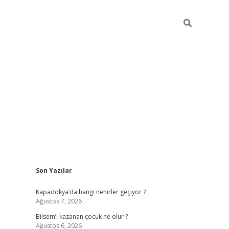
Sidebar
Son Yazılar
betci güncel giriş
b
Kapadokya’da hangi nehirler geçiyor ?
Ağustos 7, 2026
Bilsem’i kazanan çocuk ne olur ?
Ağustos 6, 2026