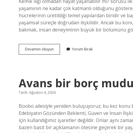
Kemik iliği olmadan hayat yaşanabilir mi? sorusu ilk
yaşamının ne kadar çok katmanlı olduğunu gösteren
hücrelerinin üretildiği temel yapılardan biridir ve 
yaşamsal süreçle doğrudan ilişkilidir. Ancak bu konuy
bakmak, insan deneyiminin büyük bir bölümünü gör
Kemik
Devamını okuyun
Yorum Bırak
iliği
olmadan
hayat
yaşanabilir
mi
Avans bir borç mudu
?
Tarih: Ağustos 4, 2026
Boobo ailesiyle yeniden buluşuyoruz; bu kez konu 
Edebiyatın Gözünden Beklenti, Güven ve İnsan İlişki
için kullandığımız işaretler değildir. Onlar aynı zam
bazen basit bir açıklamanın ötesine geçerek bir yaş