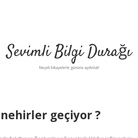
Sevimli Bilgi Durağı
Neşeli hikayelerle gününü aydınlat!
ehirler geçiyor ?