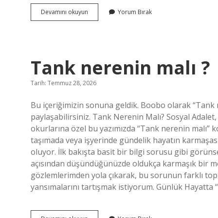
İş
Devamını okuyun
Yorum Bırak
Bankası
IBAN
PDF
Nasıl
Alınır
Tank nerenin malı ?
?
Tarih: Temmuz 28, 2026
Bu içeriğimizin sonuna geldik. Boobo olarak “Tank 
paylaşabilirsiniz. Tank Nerenin Malı? Sosyal Adalet
okurlarına özel bu yazımızda “Tank nerenin malı” 
taşımada veya işyerinde gündelik hayatın karmaşası
oluyor. İlk bakışta basit bir bilgi sorusu gibi görüns
açısından düşündüğünüzde oldukça karmaşık bir me
gözlemlerimden yola çıkarak, bu sorunun farklı top
yansımalarını tartışmak istiyorum. Günlük Hayatta