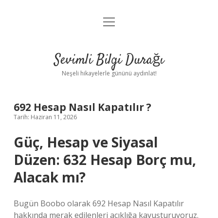
menüyü
Anasayfa
aç
Gizlilik Politikası
Sevimli Bilgi Durağı
Yasal Uyarı
Neşeli hikayelerle gününü aydınlat!
Hakkımızda
692 Hesap Nasıl Kapatılır ?
Tarih: Haziran 11, 2026
Güç, Hesap ve Siyasal
Düzen: 632 Hesap Borç mu,
Alacak mı?
Bugün Boobo olarak 692 Hesap Nasıl Kapatılır
hakkında merak edilenleri açıklığa kavuşturuyoruz.