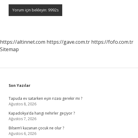
https://altinnet.com
https://gave.com.tr
https://fofo.com.tr
Sitemap
Sidebar
Son Yazılar
Tapuda ev satarken eşin rızası gerekir mi ?
Ağustos 8, 2026
Kapadokya’da hangi nehirler geçiyor ?
Ağustos 7, 2026
Bilsem’i kazanan çocuk ne olur ?
Ağustos 6, 2026