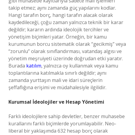
gibi muhasebe kayıtlarıyla sadece mali işlemleri
takip etmez; aynı zamanda güç yapılarını kodlar.
Hangi tarafın borç, hangi tarafın alacak olarak
kaydedileceği, çoğu zaman yalnızca teknik bir karar
değildir; kararın ardında ideolojik tercihler ve
yönetişim biçimleri yatar. Örneğin, bir kamu
kurumunun borcu sistematik olarak “gecikmiş” veya
“zorunlu” olarak sınıflandırması, vatandaş algısı ve
yönetim meşruiyeti üzerinde doğrudan etki yaratır.
Burada
katılım
, yalnızca oy kullanmak veya kamu
toplantılarına katılmakla sınırlı değildir; aynı
zamanda yurttaşın mali ve idari süreçlerin
şeffaflığına erişimi ve müdahalesiyle ilgilidir.
Kurumsal İdeolojiler ve Hesap Yönetimi
Farklı ideolojilere sahip devletler, benzer muhasebe
kurallarını farklı biçimlerde yorumlayabilir. Neo-
liberal bir yaklaşımda 632 hesap borç olarak