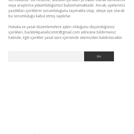
veya araştırma yükümlülüğümüz bulunmamaktadır. Ancak, üyelerimiz
yazdıkları içeriklerin sorumluluğunu taşımakta olup, siteye üye olarak
bu sorumluluğu kabul etmiş sayılırlar.
Hukuka ve yasal düzenlemelere aykırı olduğunu düşündüğünüz
içerikleri,
backlinkpanelicomtr@gmail.com
adresine bildirmeniz
halinde, ilgili içerikler yasal süre içerisinde sitemizden kaldırılacaktır.
Arama
etci güncel giriş
betexper.xyz