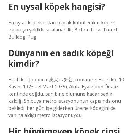
En uysal köpek hangisi?
En uysal köpek ırkları olarak kabul edilen köpek
ırkları şu şekilde sıralanabilir; Bichon Frise. French
Bulldog. Pug.
Dünyanın en sadık köpeği
kimdir?
Hachiko (Japonca: 忠犬ハチ公, romanize: Hachikō, 10
Kasım 1923 – 8 Mart 1935), Akita Eyaletinin Ōdate
kentinde doğdu, sahibine ölümüne kadar sadık
kaldığı Shibuya metro istasyonunun kapısında onu
bekledi, her gün işe giderken üreme köpeğini de
yanına aldığı metro istasyonuydu.
Hiç büyümeyen köpek cinsi