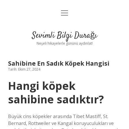
menüyü
Anasayfa
aç
Gizlilik Politikası
Sevimli Bilgi Durağı
Yasal Uyarı
Neşeli hikayelerle gününü aydınlat!
Hakkımızda
Sahibine En Sadık Köpek Hangisi
Tarih: Ekim 27, 2024
Hangi köpek
sahibine sadıktır?
Büyük cins köpekler arasında Tibet Mastiff, St.
Bernard, Rottweiler ve Kangal koruyuculukları ve