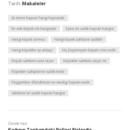
Tarih:
Makaleler
En temiz hayvan hangi hayvandır
En zeki köpek ırkı hangisidir
Eşine en sadık hayvan hangisi
Hangi köpek ısırmaz
Hangi köpek sahibine sadıktır
Hangi köpekler iyi anlaşır
Hiç büyümeyen köpek cinsi nedir
Köpek sahibini nasıl seçer
Köpekler sahibini seçer mi
Köpekler sahiplerine sadık mıdır
Peygamber efendimizin en sevdigi hayvan nedir
Sahibine en sadık hayvan hangisi
Önceki Yazı
Kadının Toplumdaki Rolleri Nelerdir