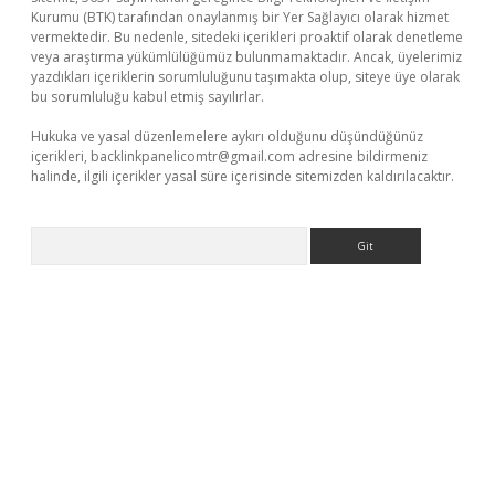
Kurumu (BTK) tarafından onaylanmış bir Yer Sağlayıcı olarak hizmet
vermektedir. Bu nedenle, sitedeki içerikleri proaktif olarak denetleme
veya araştırma yükümlülüğümüz bulunmamaktadır. Ancak, üyelerimiz
yazdıkları içeriklerin sorumluluğunu taşımakta olup, siteye üye olarak
bu sorumluluğu kabul etmiş sayılırlar.
Hukuka ve yasal düzenlemelere aykırı olduğunu düşündüğünüz
içerikleri,
backlinkpanelicomtr@gmail.com
adresine bildirmeniz
halinde, ilgili içerikler yasal süre içerisinde sitemizden kaldırılacaktır.
Arama
ci güncel giriş
betexper.xyz