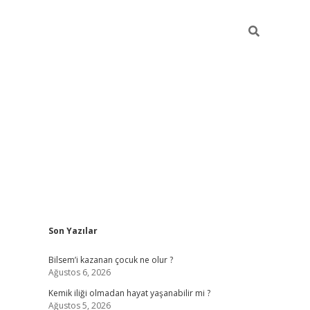
Sidebar
Son Yazılar
betci güncel giriş
betexper.xyz
Bilsem’i kazanan çocuk ne olur ?
Ağustos 6, 2026
Kemik iliği olmadan hayat yaşanabilir mi ?
Ağustos 5, 2026