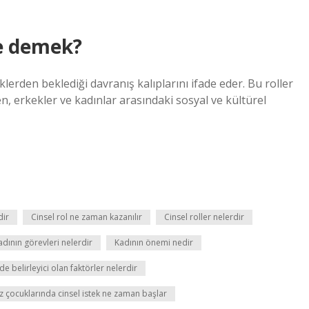
ne demek?
lerden beklediği davranış kalıplarını ifade eder. Bu roller
n, erkekler ve kadınlar arasındaki sosyal ve kültürel
dir
Cinsel rol ne zaman kazanılır
Cinsel roller nelerdir
adının görevleri nelerdir
Kadının önemi nedir
e belirleyici olan faktörler nelerdir
ız çocuklarında cinsel istek ne zaman başlar