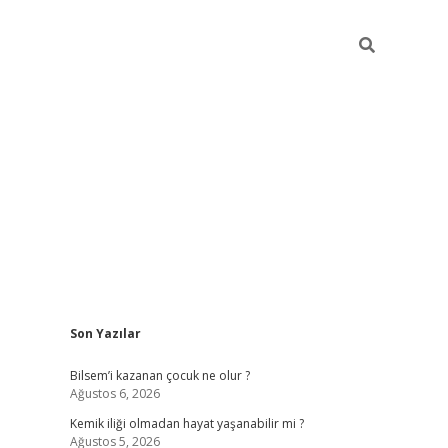
Sidebar
Son Yazılar
betci güncel giriş
betexper.xyz
Bilsem’i kazanan çocuk ne olur ?
Ağustos 6, 2026
Kemik iliği olmadan hayat yaşanabilir mi ?
Ağustos 5, 2026