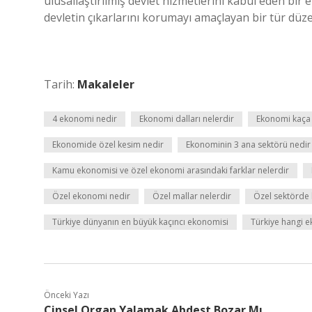
ulusallaştırılmış devlet hizmetlerini kabul eden bir
devletin çıkarlarını korumayı amaçlayan bir tür düz
Tarih:
Makaleler
4 ekonomi nedir
Ekonomi dalları nelerdir
Ekonomi kaça a
Ekonomide özel kesim nedir
Ekonominin 3 ana sektörü nedir
Kamu ekonomisi ve özel ekonomi arasındaki farklar nelerdir
Özel ekonomi nedir
Özel mallar nelerdir
Özel sektörde k
Türkiye dünyanın en büyük kaçıncı ekonomisi
Türkiye hangi e
Önceki Yazı
Cinsel Organ Yalamak Abdest Bozar Mı