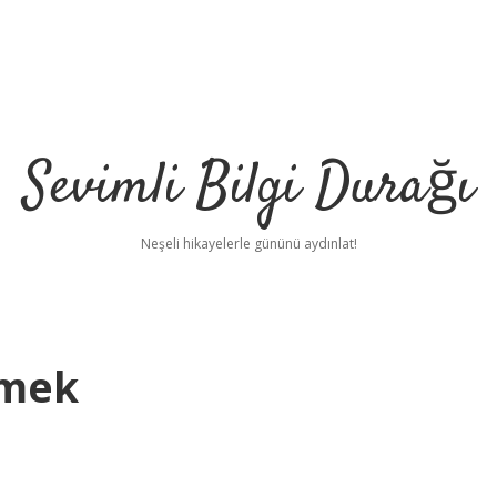
Sevimli Bilgi Durağı
Neşeli hikayelerle gününü aydınlat!
emek