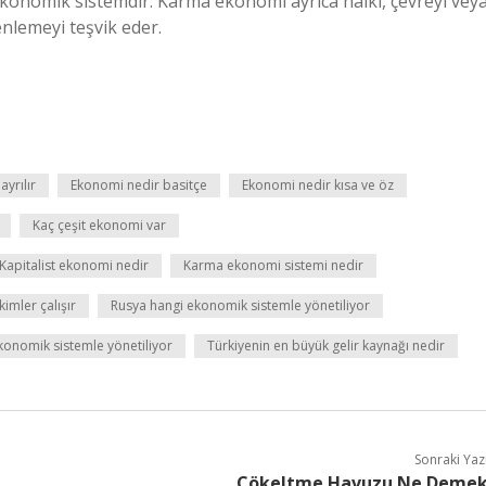
 ekonomik sistemdir. Karma ekonomi ayrıca halkı, çevreyi vey
enlemeyi teşvik eder.
yrılır
Ekonomi nedir basitçe
Ekonomi nedir kısa ve öz
Kaç çeşit ekonomi var
Kapitalist ekonomi nedir
Karma ekonomi sistemi nedir
imler çalışır
Rusya hangi ekonomik sistemle yönetiliyor
konomik sistemle yönetiliyor
Türkiyenin en büyük gelir kaynağı nedir
Sonraki Yaz
Çökeltme Havuzu Ne Deme