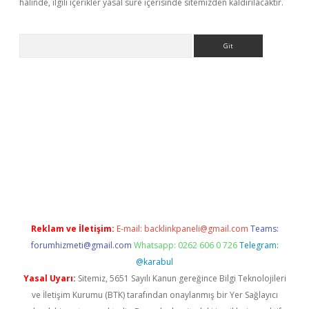
halinde, ilgili içerikler yasal süre içerisinde sitemizden kaldırılacaktır.
Arama
exper.xyz
Reklam ve İletişim:
E-mail:
backlinkpaneli@gmail.com
Teams:
forumhizmeti@gmail.com
Whatsapp: 0262 606 0 726
Telegram:
@karabul
Yasal Uyarı:
Sitemiz, 5651 Sayılı Kanun gereğince Bilgi Teknolojileri
ve İletişim Kurumu (BTK) tarafından onaylanmış bir Yer Sağlayıcı