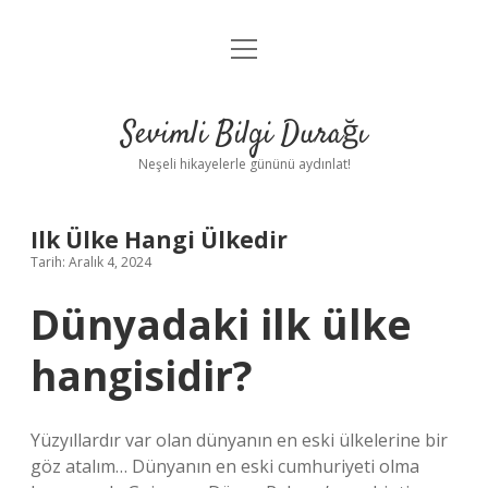
menüyü
Anasayfa
aç
Gizlilik Politikası
Sevimli Bilgi Durağı
Yasal Uyarı
Neşeli hikayelerle gününü aydınlat!
Hakkımızda
Ilk Ülke Hangi Ülkedir
Tarih: Aralık 4, 2024
Dünyadaki ilk ülke
hangisidir?
Yüzyıllardır var olan dünyanın en eski ülkelerine bir
göz atalım… Dünyanın en eski cumhuriyeti olma