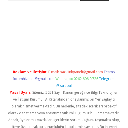
ci güncel giriş
betexper.xyz
Reklam ve İletişim:
E-mail:
backlinkpaneli@gmail.com
Teams:
forumhizmeti@gmail.com
Whatsapp: 0262 606 0 726
Telegram:
@karabul
Yasal Uyarı:
Sitemiz, 5651 Sayılı Kanun gereğince Bilgi Teknolojileri
ve İletişim Kurumu (BTK) tarafından onaylanmış bir Yer Sağlayıcı
olarak hizmet vermektedir. Bu nedenle, sitedeki içerikleri proaktif
olarak denetleme veya araştırma yükümlülüğümüz bulunmamaktadır.
Ancak, üyelerimiz yazdıkları içeriklerin sorumluluğunu taşımakta olup,
siteye üye olarak bu sorumluluğu kabul etmiş sayılırlar. Bu internet