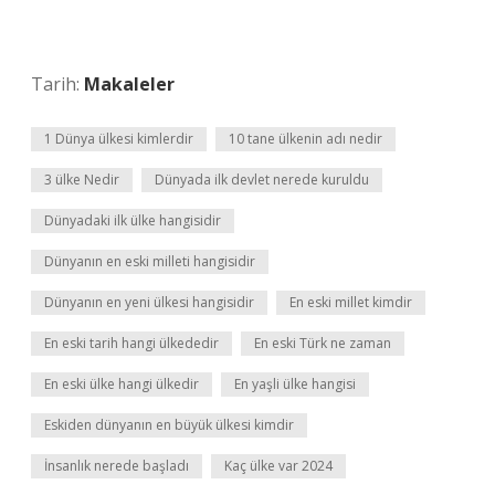
Tarih:
Makaleler
1 Dünya ülkesi kimlerdir
10 tane ülkenin adı nedir
3 ülke Nedir
Dünyada ilk devlet nerede kuruldu
Dünyadaki ilk ülke hangisidir
Dünyanın en eski milleti hangisidir
Dünyanın en yeni ülkesi hangisidir
En eski millet kimdir
En eski tarih hangi ülkededir
En eski Türk ne zaman
En eski ülke hangi ülkedir
En yaşli ülke hangisi
Eskiden dünyanın en büyük ülkesi kimdir
İnsanlık nerede başladı
Kaç ülke var 2024