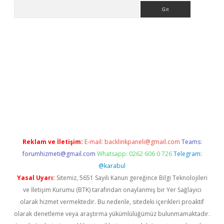
Arama
 güncel giriş
betexper.xyz
Reklam ve İletişim:
E-mail:
backlinkpaneli@gmail.com
Teams:
forumhizmeti@gmail.com
Whatsapp: 0262 606 0 726
Telegram:
@karabul
Yasal Uyarı:
Sitemiz, 5651 Sayılı Kanun gereğince Bilgi Teknolojileri
ve İletişim Kurumu (BTK) tarafından onaylanmış bir Yer Sağlayıcı
olarak hizmet vermektedir. Bu nedenle, sitedeki içerikleri proaktif
olarak denetleme veya araştırma yükümlülüğümüz bulunmamaktadır.