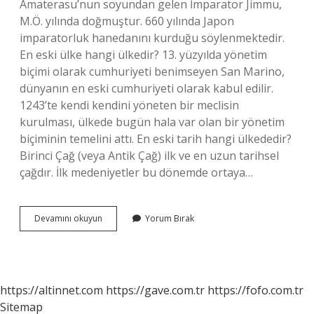
Amaterasu’nun soyundan gelen İmparator Jimmu,
M.Ö. yılında doğmuştur. 660 yılında Japon
imparatorluk hanedanını kurduğu söylenmektedir.
En eski ülke hangi ülkedir? 13. yüzyılda yönetim
biçimi olarak cumhuriyeti benimseyen San Marino,
dünyanın en eski cumhuriyeti olarak kabul edilir.
1243’te kendi kendini yöneten bir meclisin
kurulması, ülkede bugün hala var olan bir yönetim
biçiminin temelini attı. En eski tarih hangi ülkededir?
Birinci Çağ (veya Antik Çağ) ilk ve en uzun tarihsel
çağdır. İlk medeniyetler bu dönemde ortaya…
Ilk
Devamını okuyun
Yorum Bırak
Ülke
Hangi
Ülkedir
https://altinnet.com
https://gave.com.tr
https://fofo.com.tr
Sitemap