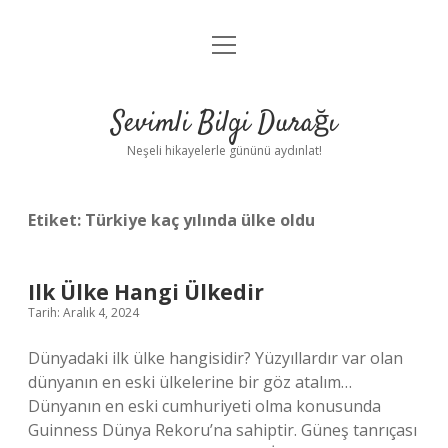
menüyü
Anasayfa
aç
Gizlilik Politikası
Sevimli Bilgi Durağı
Yasal Uyarı
Neşeli hikayelerle gününü aydınlat!
Hakkımızda
Etiket:
Türkiye kaç yılında ülke oldu
Ilk Ülke Hangi Ülkedir
Tarih: Aralık 4, 2024
Dünyadaki ilk ülke hangisidir? Yüzyıllardır var olan
dünyanın en eski ülkelerine bir göz atalım…
Dünyanın en eski cumhuriyeti olma konusunda
Guinness Dünya Rekoru’na sahiptir. Güneş tanrıçası