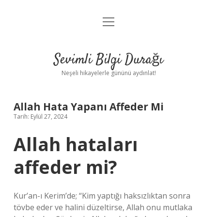
menüyü
Anasayfa
aç
Gizlilik Politikası
Sevimli Bilgi Durağı
Yasal Uyarı
Neşeli hikayelerle gününü aydınlat!
Hakkımızda
Allah Hata Yapanı Affeder Mi
Tarih: Eylül 27, 2024
Allah hataları
affeder mi?
Kur’an-ı Kerim’de; “Kim yaptığı haksızlıktan sonra
tövbe eder ve halini düzeltirse, Allah onu mutlaka