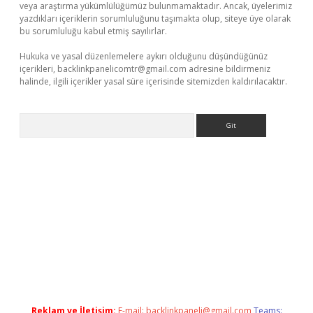
veya araştırma yükümlülüğümüz bulunmamaktadır. Ancak, üyelerimiz
yazdıkları içeriklerin sorumluluğunu taşımakta olup, siteye üye olarak
bu sorumluluğu kabul etmiş sayılırlar.
Hukuka ve yasal düzenlemelere aykırı olduğunu düşündüğünüz
içerikleri,
backlinkpanelicomtr@gmail.com
adresine bildirmeniz
halinde, ilgili içerikler yasal süre içerisinde sitemizden kaldırılacaktır.
Arama
ci güncel giriş
betexper.xyz
Reklam ve İletişim:
E-mail:
backlinkpaneli@gmail.com
Teams: