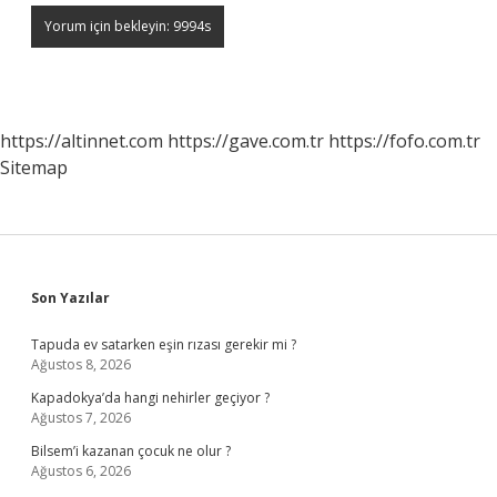
https://altinnet.com
https://gave.com.tr
https://fofo.com.tr
Sitemap
Sidebar
Son Yazılar
Tapuda ev satarken eşin rızası gerekir mi ?
Ağustos 8, 2026
Kapadokya’da hangi nehirler geçiyor ?
Ağustos 7, 2026
Bilsem’i kazanan çocuk ne olur ?
Ağustos 6, 2026