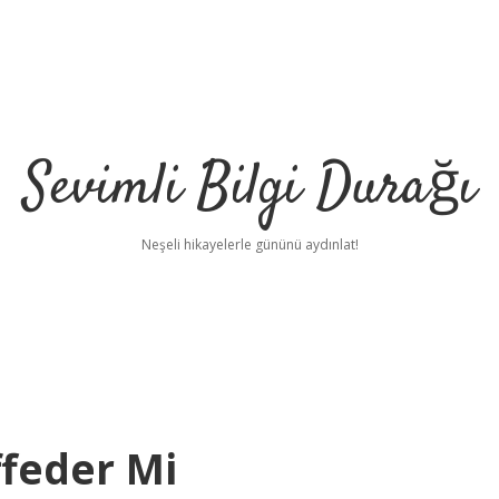
Sevimli Bilgi Durağı
Neşeli hikayelerle gününü aydınlat!
ffeder Mi