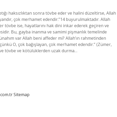
ptığı haksızlıktan sonra tövbe eder ve halini düzeltirse, Allah
yandır, çok merhamet edendir.”14 buyurulmaktadır. Allah
r tövbe ise, hayatlarını hak dini inkar ederek geçiren ve
esidir. Bu, gayba inanma ve samimi pişmanlık temelinde
ünahım var Allah beni affeder mi? Allah’ın rahmetinden
; çünkü O, çok bağışlayan, çok merhamet edendir.” (Zümer,
u ve tövbe ve kötülüklerden uzak durma…
.com.tr
Sitemap