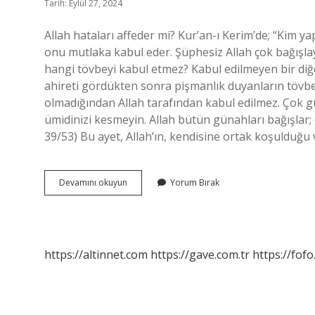
Tarih: Eylül 27, 2024
Allah hataları affeder mi? Kur’an-ı Kerim’de; “Kim ya
onu mutlaka kabul eder. Şüphesiz Allah çok bağışla
hangi tövbeyi kabul etmez? Kabul edilmeyen bir diğe
ahireti gördükten sonra pişmanlık duyanların tövb
olmadığından Allah tarafından kabul edilmez. Çok g
ümidinizi kesmeyin. Allah bütün günahları bağışlar
39/53) Bu ayet, Allah’ın, kendisine ortak koşulduğ
Allah
Devamını okuyun
Yorum Bırak
Hata
Yapanı
Affeder
Mi
https://altinnet.com
https://gave.com.tr
https://fofo