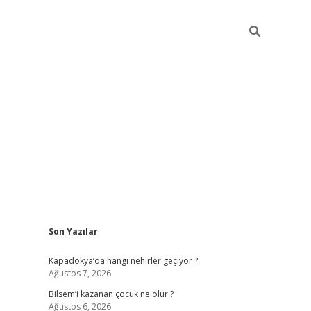
Sidebar
Son Yazılar
betci güncel giriş
betexper.xyz
Kapadokya’da hangi nehirler geçiyor ?
Ağustos 7, 2026
Bilsem’i kazanan çocuk ne olur ?
Ağustos 6, 2026