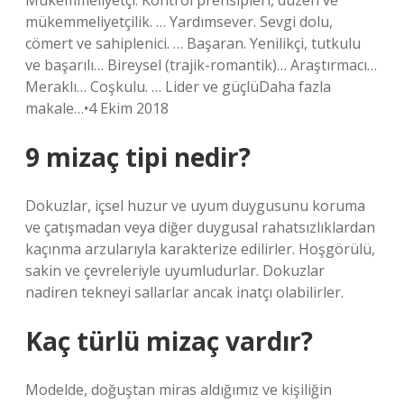
Mükemmeliyetçi. Kontrol prensipleri, düzen ve
mükemmeliyetçilik. … Yardımsever. Sevgi dolu,
cömert ve sahiplenici. … Başaran. Yenilikçi, tutkulu
ve başarılı… Bireysel (trajik-romantik)… Araştırmacı…
Meraklı… Coşkulu. … Lider ve güçlüDaha fazla
makale…•4 Ekim 2018
9 mizaç tipi nedir?
Dokuzlar, içsel huzur ve uyum duygusunu koruma
ve çatışmadan veya diğer duygusal rahatsızlıklardan
kaçınma arzularıyla karakterize edilirler. Hoşgörülü,
sakin ve çevreleriyle uyumludurlar. Dokuzlar
nadiren tekneyi sallarlar ancak inatçı olabilirler.
Kaç türlü mizaç vardır?
Modelde, doğuştan miras aldığımız ve kişiliğin