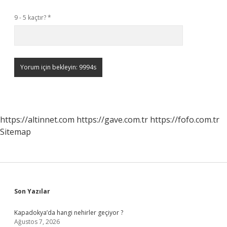
9 - 5 kaçtır?
*
https://altinnet.com
https://gave.com.tr
https://fofo.com.tr
Sitemap
Sidebar
Son Yazılar
Kapadokya’da hangi nehirler geçiyor ?
Ağustos 7, 2026