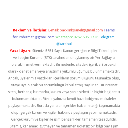
ci güncel giriş
betexper.xyz
Reklam ve İletişim:
E-mail:
backlinkpaneli@gmail.com
Teams:
forumhizmeti@gmail.com
Whatsapp: 0262 606 0 726
Telegram:
@karabul
Yasal Uyarı:
Sitemiz, 5651 Sayılı Kanun gereğince Bilgi Teknolojileri
ve İletişim Kurumu (BTK) tarafından onaylanmış bir Yer Sağlayıcı
olarak hizmet vermektedir. Bu nedenle, sitedeki içerikleri proaktif
olarak denetleme veya araştırma yükümlülüğümüz bulunmamaktadır.
Ancak, üyelerimiz yazdıkları içeriklerin sorumluluğunu taşımakta olup,
siteye üye olarak bu sorumluluğu kabul etmiş sayılırlar. Bu internet
sitesi, herhangi bir marka, kurum veya şahıs şirketi ile hiçbir bağlantısı
bulunmamaktadır. Sitede yalnızca kendi hazırladığımız makaleler
paylaşılmaktadır. Burada yer alan içerikler haber niteliği taşımamakta
olup, gerçek kurum ve kişiler hakkında paylaşım yapılmamaktadır.
Gerçek kurum ve kişiler ile isim benzerlikleri tamamen tesadüfidir.
Sitemiz, kar amacı gütmeyen ve tamamen ücretsiz bir bilgi paylaşım