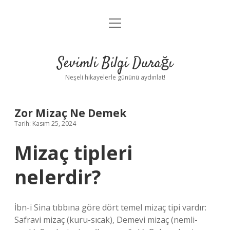
menüyü
Anasayfa
aç
Gizlilik Politikası
Sevimli Bilgi Durağı
Yasal Uyarı
Neşeli hikayelerle gününü aydınlat!
Hakkımızda
Zor Mizaç Ne Demek
Tarih: Kasım 25, 2024
Mizaç tipleri
nelerdir?
İbn-i Sina tıbbına göre dört temel mizaç tipi vardır:
Safravi mizaç (kuru-sıcak), Demevi mizaç (nemli-