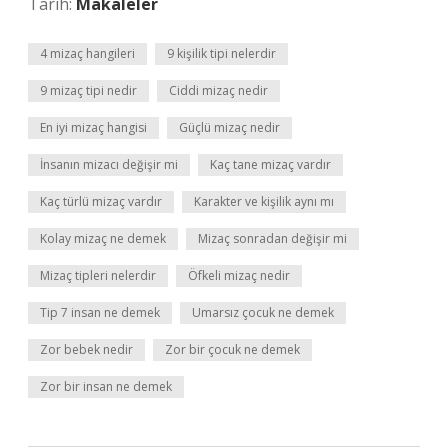
Tarih:
Makaleler
4 mizaç hangileri
9 kişilik tipi nelerdir
9 mizaç tipi nedir
Ciddi mizaç nedir
En iyi mizaç hangisi
Güçlü mizaç nedir
İnsanın mizacı değişir mi
Kaç tane mizaç vardır
Kaç türlü mizaç vardır
Karakter ve kişilik aynı mı
Kolay mizaç ne demek
Mizaç sonradan değişir mi
Mizaç tipleri nelerdir
Öfkeli mizaç nedir
Tip 7 insan ne demek
Umarsız çocuk ne demek
Zor bebek nedir
Zor bir çocuk ne demek
Zor bir insan ne demek