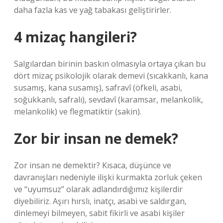
daha fazla kas ve yağ tabakası geliştirirler.
4 mizaç hangileri?
Salgılardan birinin baskın olmasıyla ortaya çıkan bu
dört mizaç psikolojik olarak demevi (sıcakkanlı, kana
susamış, kana susamış), safravî (öfkeli, asabi,
soğukkanlı, safralı), sevdavî (karamsar, melankolik,
melankolik) ve flegmatiktir (sakin).
Zor bir insan ne demek?
Zor insan ne demektir? Kısaca, düşünce ve
davranışları nedeniyle ilişki kurmakta zorluk çeken
ve “uyumsuz” olarak adlandırdığımız kişilerdir
diyebiliriz. Aşırı hırslı, inatçı, asabi ve saldırgan,
dinlemeyi bilmeyen, sabit fikirli ve asabi kişiler