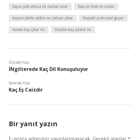
Kaşa çizik atınca ne zaman uzar
Kaşı en hızlı ne uzatır
Kaşımı jiletle aldım ne zaman çıkar
Kaştaki çizik nasıl geçer
Küsen kaş çıkar mı
Vazelin kaş çıkarır mı
Önceki Yazı
İNgilterede Kaç Dil Konuşuluyor
Sonraki Yazı
Kaç Eş Caizdir
Bir yanıt yazın
E-posta adresiniz yayınlanmayacak.
Gerekli alanlar
*