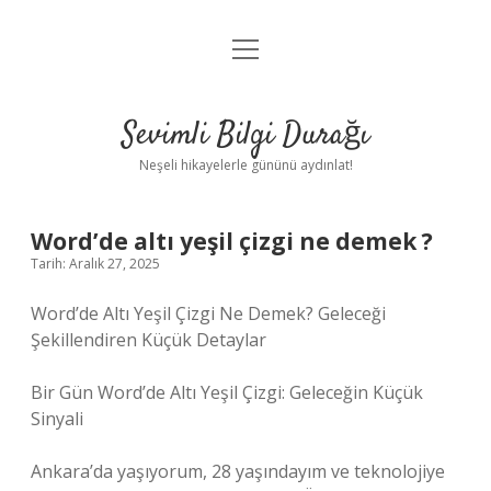
menüyü
Anasayfa
aç
Gizlilik Politikası
Sevimli Bilgi Durağı
Yasal Uyarı
Neşeli hikayelerle gününü aydınlat!
Hakkımızda
Word’de altı yeşil çizgi ne demek ?
Tarih: Aralık 27, 2025
Word’de Altı Yeşil Çizgi Ne Demek? Geleceği
Şekillendiren Küçük Detaylar
Bir Gün Word’de Altı Yeşil Çizgi: Geleceğin Küçük
Sinyali
Ankara’da yaşıyorum, 28 yaşındayım ve teknolojiye