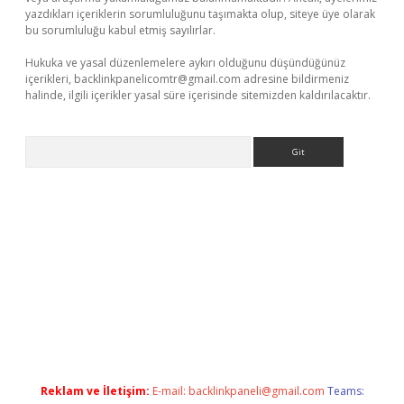
yazdıkları içeriklerin sorumluluğunu taşımakta olup, siteye üye olarak
bu sorumluluğu kabul etmiş sayılırlar.
Hukuka ve yasal düzenlemelere aykırı olduğunu düşündüğünüz
içerikleri,
backlinkpanelicomtr@gmail.com
adresine bildirmeniz
halinde, ilgili içerikler yasal süre içerisinde sitemizden kaldırılacaktır.
Arama
etci güncel giriş
betexper.xyz
Reklam ve İletişim:
E-mail:
backlinkpaneli@gmail.com
Teams: