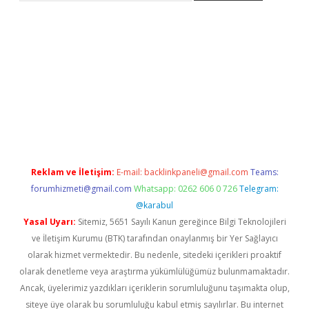
ci güncel giriş
betexper.xyz
Reklam ve İletişim:
E-mail:
backlinkpaneli@gmail.com
Teams:
forumhizmeti@gmail.com
Whatsapp: 0262 606 0 726
Telegram:
@karabul
Yasal Uyarı:
Sitemiz, 5651 Sayılı Kanun gereğince Bilgi Teknolojileri
ve İletişim Kurumu (BTK) tarafından onaylanmış bir Yer Sağlayıcı
olarak hizmet vermektedir. Bu nedenle, sitedeki içerikleri proaktif
olarak denetleme veya araştırma yükümlülüğümüz bulunmamaktadır.
Ancak, üyelerimiz yazdıkları içeriklerin sorumluluğunu taşımakta olup,
siteye üye olarak bu sorumluluğu kabul etmiş sayılırlar. Bu internet