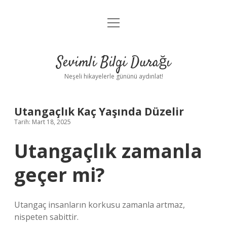
menüyü
Anasayfa
aç
Gizlilik Politikası
Sevimli Bilgi Durağı
Yasal Uyarı
Neşeli hikayelerle gününü aydınlat!
Hakkımızda
Utangaçlık Kaç Yaşında Düzelir
Tarih: Mart 18, 2025
Utangaçlık zamanla
geçer mi?
Utangaç insanların korkusu zamanla artmaz,
nispeten sabittir.