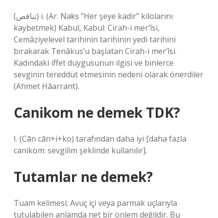
(ﺗﻨﺎﻗﺺ) i. (Ar. Naḳṣ “Her şeye kadir” kilolarını
kaybetmek) Kabul, Kabul: Cirah-i mer’îsi,
Cemâziyelevel tarihinin tarihinin yedi tarihini
bırakarak Tenâkus’u başlatan Cirah-i mer’îsi.
Kadındaki iffet duygusunun ilgisi ve binlerce
sevginin tereddüt etmesinin nedeni olarak önerdiler
(Ahmet Hâarrant).
Canikom ne demek TDK?
I. (Cān cān+i+ko) tarafından daha iyi [daha fazla
canikom: sevgilim şeklinde kullanılır].
Tutamlar ne demek?
Tuam kelimesi; Avuç içi veya parmak uçlarıyla
tutulabilen anlamda net bir önlem değildir. Bu