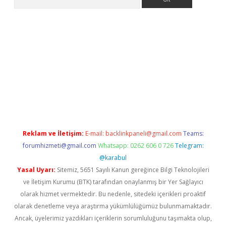
er.xyz
Reklam ve İletişim:
E-mail:
backlinkpaneli@gmail.com
Teams:
forumhizmeti@gmail.com
Whatsapp: 0262 606 0 726
Telegram:
@karabul
Yasal Uyarı:
Sitemiz, 5651 Sayılı Kanun gereğince Bilgi Teknolojileri
ve İletişim Kurumu (BTK) tarafından onaylanmış bir Yer Sağlayıcı
olarak hizmet vermektedir. Bu nedenle, sitedeki içerikleri proaktif
olarak denetleme veya araştırma yükümlülüğümüz bulunmamaktadır.
Ancak, üyelerimiz yazdıkları içeriklerin sorumluluğunu taşımakta olup,