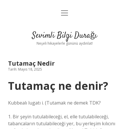
menüyü
Anasayfa
aç
Gizlilik Politikası
Sevimli Bilgi Durağı
Yasal Uyarı
Neşeli hikayelerle gününü aydınlat!
Hakkımızda
Tutamaç Nedir
Tarih: Mayıs 18, 2025
Tutamaç ne denir?
Kubbealı lugatı i. (
Tutamak ne demek TDK?
1. Bir şeyin tutulabileceği, el, elle tutulabileceği,
tabancaların tutulabileceği yer, bu yerleşim kılıcını