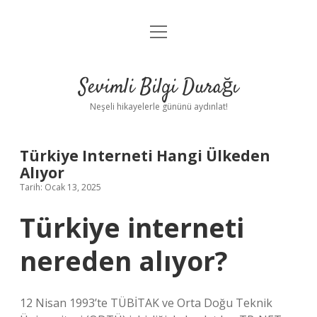
menüyü
Anasayfa
aç
Gizlilik Politikası
Sevimli Bilgi Durağı
Yasal Uyarı
Neşeli hikayelerle gününü aydınlat!
Hakkımızda
Türkiye Interneti Hangi Ülkeden
Alıyor
Tarih: Ocak 13, 2025
Türkiye interneti
nereden alıyor?
12 Nisan 1993’te TÜBİTAK ve Orta Doğu Teknik