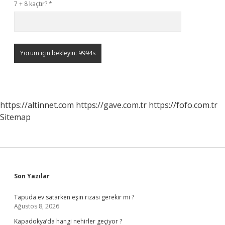
7 + 8 kaçtır?
*
https://altinnet.com
https://gave.com.tr
https://fofo.com.tr
Sitemap
Sidebar
Son Yazılar
Tapuda ev satarken eşin rızası gerekir mi ?
Ağustos 8, 2026
Kapadokya’da hangi nehirler geçiyor ?