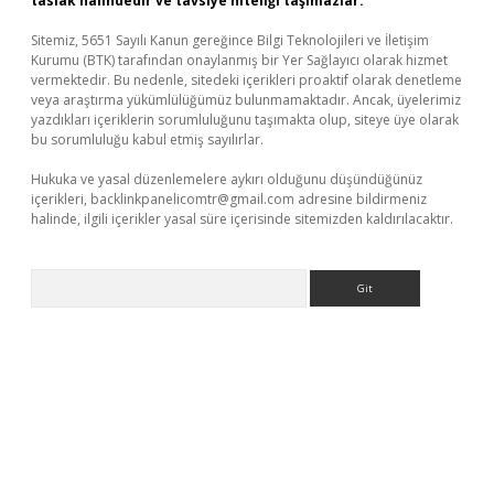
taslak halindedir ve tavsiye niteliği taşımazlar.
Sitemiz, 5651 Sayılı Kanun gereğince Bilgi Teknolojileri ve İletişim
Kurumu (BTK) tarafından onaylanmış bir Yer Sağlayıcı olarak hizmet
vermektedir. Bu nedenle, sitedeki içerikleri proaktif olarak denetleme
veya araştırma yükümlülüğümüz bulunmamaktadır. Ancak, üyelerimiz
yazdıkları içeriklerin sorumluluğunu taşımakta olup, siteye üye olarak
bu sorumluluğu kabul etmiş sayılırlar.
Hukuka ve yasal düzenlemelere aykırı olduğunu düşündüğünüz
içerikleri,
backlinkpanelicomtr@gmail.com
adresine bildirmeniz
halinde, ilgili içerikler yasal süre içerisinde sitemizden kaldırılacaktır.
Arama
i güncel giriş
betexper.xyz