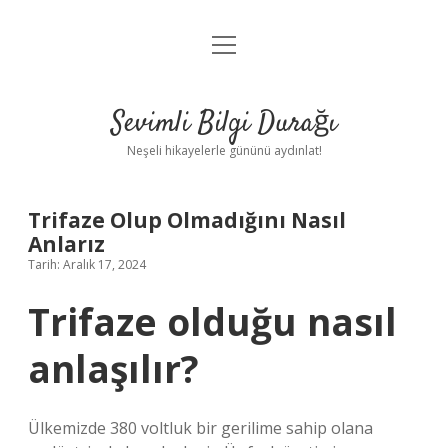
menüyü
Anasayfa
aç
Gizlilik Politikası
Sevimli Bilgi Durağı
Yasal Uyarı
Neşeli hikayelerle gününü aydınlat!
Hakkımızda
Trifaze Olup Olmadığını Nasıl
Anlarız
Tarih: Aralık 17, 2024
Trifaze olduğu nasıl
anlaşılır?
Ülkemizde 380 voltluk bir gerilime sahip olana