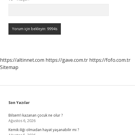
https://altinnet.com
https://gave.com.tr
https://fofo.com.tr
Sitemap
Sidebar
Son Yazılar
Bilsem’i kazanan çocuk ne olur ?
Ağustos 6, 2026
Kemik iliği olmadan hayat yaşanabilir mi ?