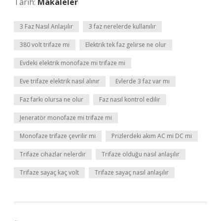
Tarih:
Makaleler
3 Faz Nasıl Anlaşılır
3 faz nerelerde kullanılır
380 volt trifaze mi
Elektrik tek faz gelirse ne olur
Evdeki elektrik monofaze mi trifaze mi
Eve trifaze elektrik nasıl alınır
Evlerde 3 faz var mı
Faz farkı olursa ne olur
Faz nasıl kontrol edilir
Jeneratör monofaze mi trifaze mi
Monofaze trifaze çevrilir mi
Prizlerdeki akım AC mi DC mi
Trifaze cihazlar nelerdir
Trifaze olduğu nasıl anlaşılır
Trifaze sayaç kaç volt
Trifaze sayaç nasıl anlaşılır