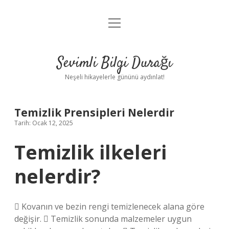
menüyü
Anasayfa
aç
Gizlilik Politikası
Sevimli Bilgi Durağı
Yasal Uyarı
Neşeli hikayelerle gününü aydınlat!
Hakkımızda
Temizlik Prensipleri Nelerdir
Tarih: Ocak 12, 2025
Temizlik ilkeleri
nelerdir?
 Kovanın ve bezin rengi temizlenecek alana göre
değişir.  Temizlik sonunda malzemeler uygun