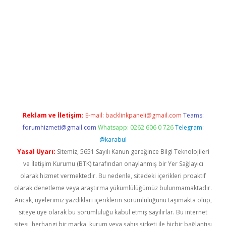
etci güncel giriş
betexper.xyz
Reklam ve İletişim:
E-mail:
backlinkpaneli@gmail.com
Teams:
forumhizmeti@gmail.com
Whatsapp: 0262 606 0 726
Telegram:
@karabul
Yasal Uyarı:
Sitemiz, 5651 Sayılı Kanun gereğince Bilgi Teknolojileri
ve İletişim Kurumu (BTK) tarafından onaylanmış bir Yer Sağlayıcı
olarak hizmet vermektedir. Bu nedenle, sitedeki içerikleri proaktif
olarak denetleme veya araştırma yükümlülüğümüz bulunmamaktadır.
Ancak, üyelerimiz yazdıkları içeriklerin sorumluluğunu taşımakta olup,
siteye üye olarak bu sorumluluğu kabul etmiş sayılırlar. Bu internet
sitesi, herhangi bir marka, kurum veya şahıs şirketi ile hiçbir bağlantısı