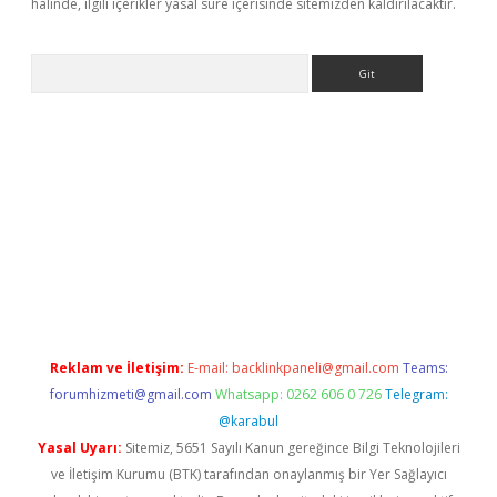
halinde, ilgili içerikler yasal süre içerisinde sitemizden kaldırılacaktır.
Arama
exper.xyz
Reklam ve İletişim:
E-mail:
backlinkpaneli@gmail.com
Teams:
forumhizmeti@gmail.com
Whatsapp: 0262 606 0 726
Telegram:
@karabul
Yasal Uyarı:
Sitemiz, 5651 Sayılı Kanun gereğince Bilgi Teknolojileri
ve İletişim Kurumu (BTK) tarafından onaylanmış bir Yer Sağlayıcı