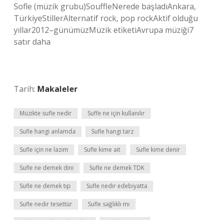
Sofle (müzik grubu)SouffleNerede başladıAnkara,
TürkiyeStillerAlternatif rock, pop rockAktif olduğu
yıllar2012–günümüzMüzik etiketiAvrupa müziği7
satır daha
Tarih:
Makaleler
Müzikte sufle nedir
Suffe ne için kullanılır
Sufle hangi anlamda
Sufle hangi tarz
Sufle için ne lazım
Sufle kime ait
Sufle kime denir
Sufle ne demek dini
Sufle ne demek TDK
Sufle ne demek tıp
Sufle nedir edebiyatta
Sufle nedir tesettür
Sufle sağlıklı mı