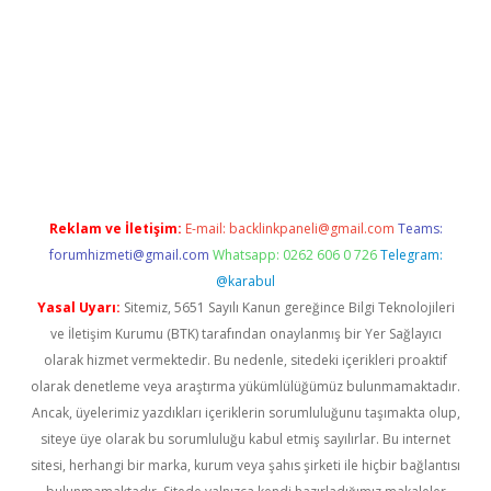
etci güncel giriş
betexper.xyz
Reklam ve İletişim:
E-mail:
backlinkpaneli@gmail.com
Teams:
forumhizmeti@gmail.com
Whatsapp: 0262 606 0 726
Telegram:
@karabul
Yasal Uyarı:
Sitemiz, 5651 Sayılı Kanun gereğince Bilgi Teknolojileri
ve İletişim Kurumu (BTK) tarafından onaylanmış bir Yer Sağlayıcı
olarak hizmet vermektedir. Bu nedenle, sitedeki içerikleri proaktif
olarak denetleme veya araştırma yükümlülüğümüz bulunmamaktadır.
Ancak, üyelerimiz yazdıkları içeriklerin sorumluluğunu taşımakta olup,
siteye üye olarak bu sorumluluğu kabul etmiş sayılırlar. Bu internet
sitesi, herhangi bir marka, kurum veya şahıs şirketi ile hiçbir bağlantısı