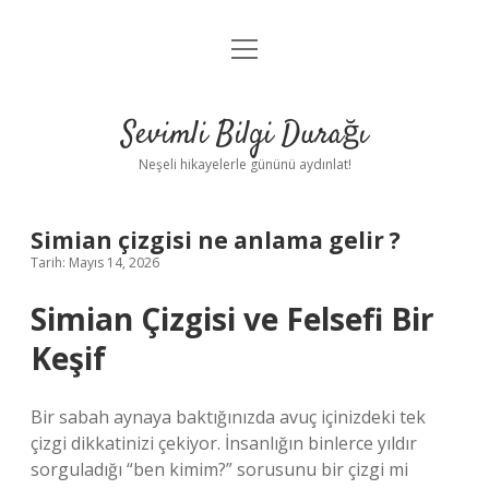
menüyü
Anasayfa
aç
Gizlilik Politikası
Sevimli Bilgi Durağı
Yasal Uyarı
Neşeli hikayelerle gününü aydınlat!
Hakkımızda
Simian çizgisi ne anlama gelir ?
Tarih: Mayıs 14, 2026
Simian Çizgisi ve Felsefi Bir
Keşif
Bir sabah aynaya baktığınızda avuç içinizdeki tek
çizgi dikkatinizi çekiyor. İnsanlığın binlerce yıldır
sorguladığı “ben kimim?” sorusunu bir çizgi mi