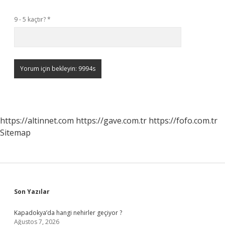
9 - 5 kaçtır?
*
https://altinnet.com
https://gave.com.tr
https://fofo.com.tr
Sitemap
Sidebar
Son Yazılar
Kapadokya’da hangi nehirler geçiyor ?
Ağustos 7, 2026