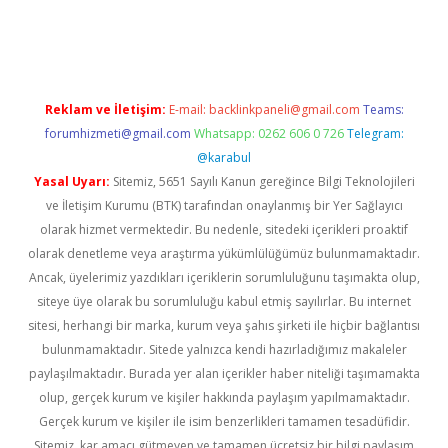
ci güncel giriş
betexper.xyz
Reklam ve İletişim:
E-mail:
backlinkpaneli@gmail.com
Teams:
forumhizmeti@gmail.com
Whatsapp: 0262 606 0 726
Telegram:
@karabul
Yasal Uyarı:
Sitemiz, 5651 Sayılı Kanun gereğince Bilgi Teknolojileri
ve İletişim Kurumu (BTK) tarafından onaylanmış bir Yer Sağlayıcı
olarak hizmet vermektedir. Bu nedenle, sitedeki içerikleri proaktif
olarak denetleme veya araştırma yükümlülüğümüz bulunmamaktadır.
Ancak, üyelerimiz yazdıkları içeriklerin sorumluluğunu taşımakta olup,
siteye üye olarak bu sorumluluğu kabul etmiş sayılırlar. Bu internet
sitesi, herhangi bir marka, kurum veya şahıs şirketi ile hiçbir bağlantısı
bulunmamaktadır. Sitede yalnızca kendi hazırladığımız makaleler
paylaşılmaktadır. Burada yer alan içerikler haber niteliği taşımamakta
olup, gerçek kurum ve kişiler hakkında paylaşım yapılmamaktadır.
Gerçek kurum ve kişiler ile isim benzerlikleri tamamen tesadüfidir.
Sitemiz, kar amacı gütmeyen ve tamamen ücretsiz bir bilgi paylaşım