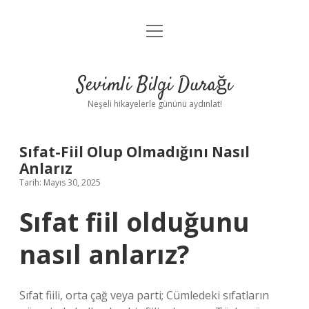
menüyü
Anasayfa
aç
Gizlilik Politikası
Sevimli Bilgi Durağı
Yasal Uyarı
Neşeli hikayelerle gününü aydınlat!
Hakkımızda
Sıfat-Fiil Olup Olmadığını Nasıl
Anlarız
Tarih: Mayıs 30, 2025
Sıfat fiil olduğunu
nasıl anlarız?
Sıfat fiili, orta çağ veya parti; Cümledeki sıfatların