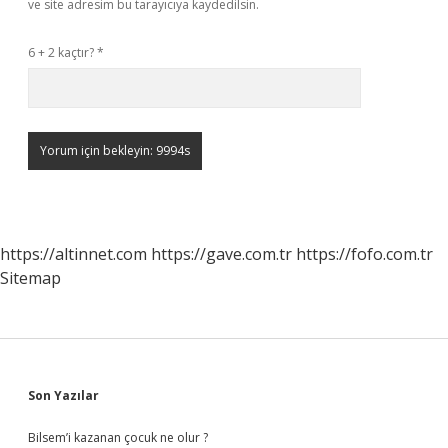
ve site adresim bu tarayıcıya kaydedilsin.
6 + 2 kaçtır?
*
https://altinnet.com
https://gave.com.tr
https://fofo.com.tr
Sitemap
Sidebar
Son Yazılar
Bilsem’i kazanan çocuk ne olur ?