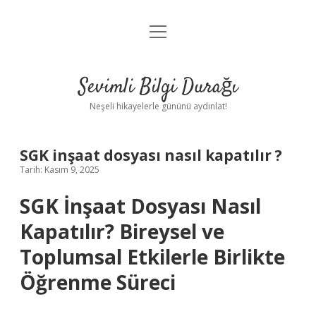
menüyü
Anasayfa
aç
Gizlilik Politikası
Sevimli Bilgi Durağı
Yasal Uyarı
Neşeli hikayelerle gününü aydınlat!
Hakkımızda
SGK inşaat dosyası nasıl kapatılır ?
Tarih: Kasım 9, 2025
SGK İnşaat Dosyası Nasıl
Kapatılır? Bireysel ve
Toplumsal Etkilerle Birlikte
Öğrenme Süreci