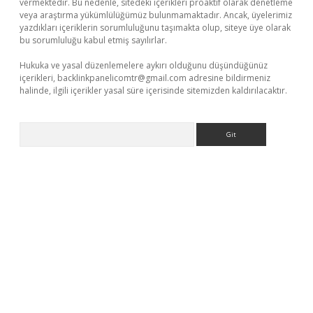
vermektedir. Bu nedenle, sitedeki içerikleri proaktif olarak denetleme
veya araştırma yükümlülüğümüz bulunmamaktadır. Ancak, üyelerimiz
yazdıkları içeriklerin sorumluluğunu taşımakta olup, siteye üye olarak
bu sorumluluğu kabul etmiş sayılırlar.
Hukuka ve yasal düzenlemelere aykırı olduğunu düşündüğünüz
içerikleri,
backlinkpanelicomtr@gmail.com
adresine bildirmeniz
halinde, ilgili içerikler yasal süre içerisinde sitemizden kaldırılacaktır.
Arama
etci güncel giriş
betexper.xyz