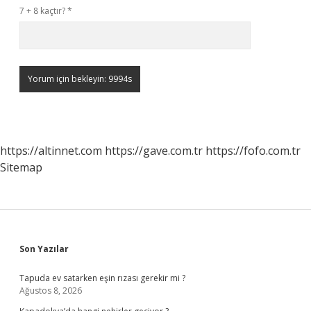
7 + 8 kaçtır?
*
https://altinnet.com
https://gave.com.tr
https://fofo.com.tr
Sitemap
Sidebar
Son Yazılar
Tapuda ev satarken eşin rızası gerekir mi ?
Ağustos 8, 2026