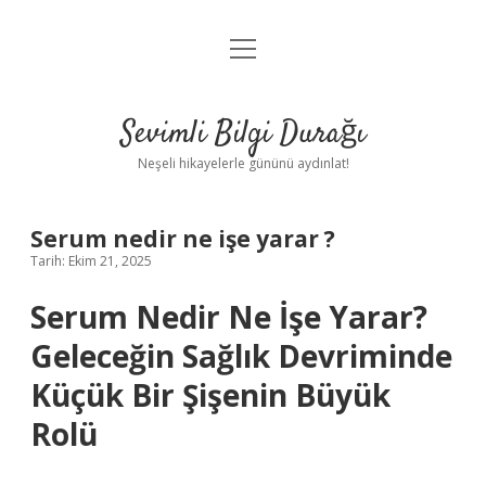
menüyü
Anasayfa
aç
Gizlilik Politikası
Sevimli Bilgi Durağı
Yasal Uyarı
Neşeli hikayelerle gününü aydınlat!
Hakkımızda
Serum nedir ne işe yarar ?
Tarih: Ekim 21, 2025
Serum Nedir Ne İşe Yarar?
Geleceğin Sağlık Devriminde
Küçük Bir Şişenin Büyük
Rolü