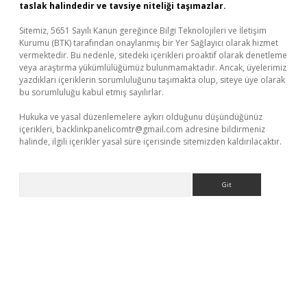
taslak halindedir ve tavsiye niteliği taşımazlar.
Sitemiz, 5651 Sayılı Kanun gereğince Bilgi Teknolojileri ve İletişim
Kurumu (BTK) tarafından onaylanmış bir Yer Sağlayıcı olarak hizmet
vermektedir. Bu nedenle, sitedeki içerikleri proaktif olarak denetleme
veya araştırma yükümlülüğümüz bulunmamaktadır. Ancak, üyelerimiz
yazdıkları içeriklerin sorumluluğunu taşımakta olup, siteye üye olarak
bu sorumluluğu kabul etmiş sayılırlar.
Hukuka ve yasal düzenlemelere aykırı olduğunu düşündüğünüz
içerikleri,
backlinkpanelicomtr@gmail.com
adresine bildirmeniz
halinde, ilgili içerikler yasal süre içerisinde sitemizden kaldırılacaktır.
Arama
i güncel giriş
betexper.xyz