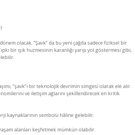
i?
 dönem olacak. “Şavk” da bu yeni çağda sadece fiziksel bir
pkı bir ışık huzmesinin karanlığı yarıp yol göstermesi gibi,
ebilir.
ımı, “şavk”ı bir teknolojik devrimin simgesi olarak ele alır.
nomilerini ve iletişim ağlarını şekillendirecek en kritik
erji kaynaklarının sembolü hâline gelebilir.
ni yaşam alanları keşfetmek mümkün olabilir.