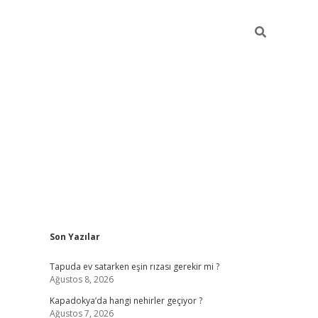
Sidebar
Son Yazılar
betci güncel giriş
betexper.xyz
Tapuda ev satarken eşin rızası gerekir mi ?
Ağustos 8, 2026
Kapadokya’da hangi nehirler geçiyor ?
Ağustos 7, 2026