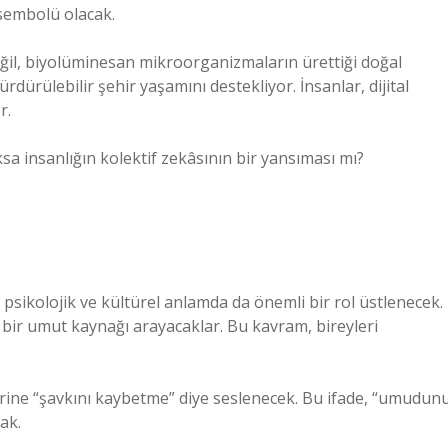
 sembolü olacak.
değil, biyolüminesan mikroorganizmaların ürettiği doğal
ürdürülebilir şehir yaşamını destekliyor. İnsanlar, dijital
r.
sa insanlığın kolektif zekâsının bir yansıması mı?
, psikolojik ve kültürel anlamda da önemli bir rol üstlenecek.
bi bir umut kaynağı arayacaklar. Bu kavram, bireyleri
erine “şavkını kaybetme” diye seslenecek. Bu ifade, “umudun
ak.