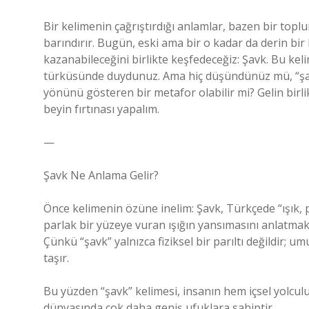
Bir kelimenin çağrıştırdığı anlamlar, bazen bir topl
barındırır. Bugün, eski ama bir o kadar da derin bi
kazanabileceğini birlikte keşfedeceğiz: Şavk. Bu kelim
türküsünde duydunuz. Ama hiç düşündünüz mü, “şavk”
yönünü gösteren bir metafor olabilir mi? Gelin bir
beyin fırtınası yapalım.
—
Şavk Ne Anlama Gelir?
Önce kelimenin özüne inelim: Şavk, Türkçede “ışık, p
parlak bir yüzeye vuran ışığın yansımasını anlatmak 
Çünkü “şavk” yalnızca fiziksel bir parıltı değildir;
taşır.
Bu yüzden “şavk” kelimesi, insanın hem içsel yolculu
dünyasında çok daha geniş ufuklara sahiptir.