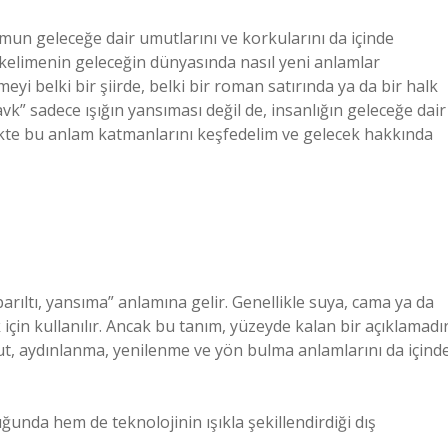
umun geleceğe dair umutlarını ve korkularını da içinde
r kelimenin geleceğin dünyasında nasıl yeni anlamlar
eyi belki bir şiirde, belki bir roman satırında ya da bir halk
 sadece ışığın yansıması değil de, insanlığın geleceğe dair
likte bu anlam katmanlarını keşfedelim ve gelecek hakkında
arıltı, yansıma” anlamına gelir. Genellikle suya, cama ya da
için kullanılır. Ancak bu tanım, yüzeyde kalan bir açıklamadır
 umut, aydınlanma, yenilenme ve yön bulma anlamlarını da içind
ğunda hem de teknolojinin ışıkla şekillendirdiği dış