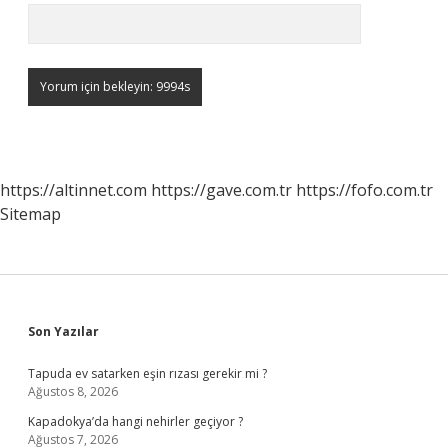
https://altinnet.com
https://gave.com.tr
https://fofo.com.tr
Sitemap
Sidebar
Son Yazılar
Tapuda ev satarken eşin rızası gerekir mi ?
Ağustos 8, 2026
Kapadokya’da hangi nehirler geçiyor ?
Ağustos 7, 2026