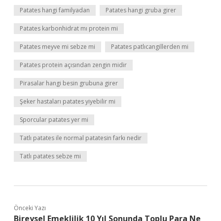
Patates hangi familyadan
Patates hangi gruba girer
Patates karbonhidrat mı protein mi
Patates meyve mi sebze mi
Patates patlıcangillerden mi
Patates protein açısından zengin midir
Pirasalar hangi besin grubuna girer
Şeker hastaları patates yiyebilir mi
Sporcular patates yer mi
Tatlı patates ile normal patatesin farkı nedir
Tatlı patates sebze mi
Önceki Yazı
Bireysel Emeklilik 10 Yıl Sonunda Toplu Para Ne