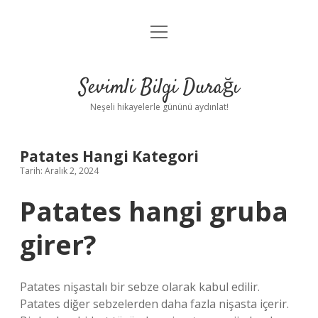
menüyü
Anasayfa
aç
Gizlilik Politikası
Sevimli Bilgi Durağı
Yasal Uyarı
Neşeli hikayelerle gününü aydınlat!
Hakkımızda
Patates Hangi Kategori
Tarih: Aralık 2, 2024
Patates hangi gruba
girer?
Patates nişastalı bir sebze olarak kabul edilir.
Patates diğer sebzelerden daha fazla nişasta içerir.