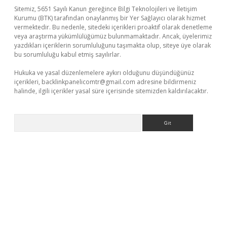
Sitemiz, 5651 Sayılı Kanun gereğince Bilgi Teknolojileri ve İletişim
Kurumu (BTK) tarafından onaylanmış bir Yer Sağlayıcı olarak hizmet
vermektedir. Bu nedenle, sitedeki içerikleri proaktif olarak denetleme
veya araştırma yükümlülüğümüz bulunmamaktadır. Ancak, üyelerimiz
yazdıkları içeriklerin sorumluluğunu taşımakta olup, siteye üye olarak
bu sorumluluğu kabul etmiş sayılırlar.
Hukuka ve yasal düzenlemelere aykırı olduğunu düşündüğünüz
içerikleri,
backlinkpanelicomtr@gmail.com
adresine bildirmeniz
halinde, ilgili içerikler yasal süre içerisinde sitemizden kaldırılacaktır.
Arama
ci güncel giriş
betexper.xyz