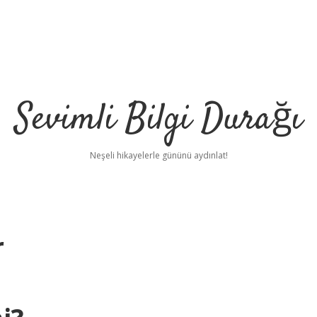
Sevimli Bilgi Durağı
Neşeli hikayelerle gününü aydınlat!
r