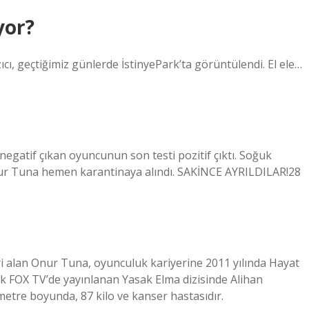
yor?
cı, geçtiğimiz günlerde İstinyePark’ta görüntülendi. El ele…
 negatif çıkan oyuncunun son testi pozitif çıktı. Soğuk
nur Tuna hemen karantinaya alındı. SAKİNCE AYRILDILAR!28
 alan Onur Tuna, oyunculuk kariyerine 2011 yılında Hayat
rak FOX TV’de yayınlanan Yasak Elma dizisinde Alihan
etre boyunda, 87 kilo ve kanser hastasıdır.