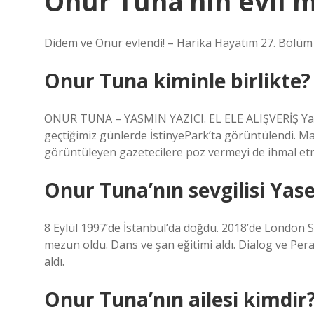
Onur Tuna’nın evli m
Didem ve Onur evlendi! – Harika Hayatım 27. Bölüm 
Onur Tuna kiminle birlikte?
ONUR TUNA – YASMIN YAZICI. EL ELE ALIŞVERİŞ Yakış
geçtiğimiz günlerde İstinyePark’ta görüntülendi. Mağ
görüntüleyen gazetecilere poz vermeyi de ihmal et
Onur Tuna’nın sevgilisi Yas
8 Eylül 1997’de İstanbul’da doğdu. 2018’de London
mezun oldu. Dans ve şan eğitimi aldı. Dialog ve Per
aldı.
Onur Tuna’nın ailesi kimdir