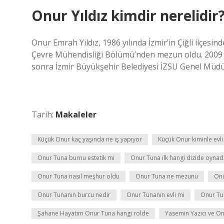
Onur Yıldız kimdir nerelidir
Onur Emrah Yıldız, 1986 yılında İzmir’in Çiğli ilçes
Çevre Mühendisliği Bölümü’nden mezun oldu. 2009 yılı
sonra İzmir Büyükşehir Belediyesi İZSU Genel Müdü
Tarih:
Makaleler
Küçük Onur kaç yaşında ne iş yapıyor
Küçük Onur kiminle evli
Onur Tuna burnu estetik mi
Onur Tuna ilk hangi dizide oynad
Onur Tuna nasıl meşhur oldu
Onur Tuna ne mezunu
Onu
Onur Tunanın burcu nedir
Onur Tunanın evli mi
Onur Tun
Şahane Hayatım Onur Tuna hangi rolde
Yasemin Yazıcı ve On