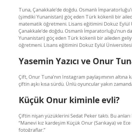
Tuna, Çanakkale’de doğdu. Osmanlı İmparatorluğu’
(şimdiki Yunanistan) göç eden Türk kökenli bir aile
matematik öğretmeni. Lisans eğitimini Dokuz Eylül Ü
Çanakkale’de doğdu. Osmanlı İmparatorluğu’nun dağ
Yunanistan) göç eden Türk kökenli bir aileden geli
öğretmeni. Lisans eğitimini Dokuz Eylül Üniversitesi
Yasemin Yazıcı ve Onur Tuna
Çift, Onur Tuna’nın Instagram paylaşımının altına ka
çiftin aşkı kısa sürdü. Ünlü oyuncular yakın zamanda 
Küçük Onur kiminle evli?
Çiftin nişan yüzüklerini Sedat Peker taktı. Bu anlar
“Manevi kız kardeşim Küçük Onur (Sarıkaya) ve Ece 
fotoğraflar.”