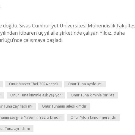
?
inde doğdu. Sivas Cumhuriyet Üniversitesi Mühendislik Fakültes
ndan itibaren üç yıl aile şirketinde çalışan Yıldız, daha
rlüğü’nde çalışmaya başladı.
Onur MasterChef 2024 nereli
Onur Tuna ayrıldı mı
ı
Onur Tuna kiminle aşk yaşıyor
Onur Tuna kiminle birlikte
r Tuna zayıfladı mı
Onur Tunanın ailesi kimdir
anın sevgilisi Yasemin Yazıcı kimdir
Onur Yıldız kimdir nerelidir
ur Tuna ayrıldı mı