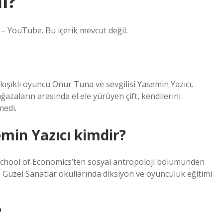
i?
– YouTube. Bu içerik mevcut değil.
ıklı oyuncu Onur Tuna ve sevgilisi Yasemin Yazıcı,
azaların arasında el ele yürüyen çift, kendilerini
medi.
emin Yazıcı kimdir?
 School of Economics’ten sosyal antropoloji bölümünden
a Güzel Sanatlar okullarında diksiyon ve oyunculuk eğitimi
?