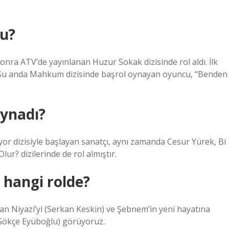
du?
nra ATV’de yayınlanan Huzur Sokak dizisinde rol aldı. İlk
. Şu anda Mahkum dizisinde başrol oynayan oyuncu, “Benden
oynadı?
or dizisiyle başlayan sanatçı, aynı zamanda Cesur Yürek, Bi
r? dizilerinde de rol almıştır.
hangi rolde?
n Niyazi’yi (Serkan Keskin) ve Şebnem’in yeni hayatına
 (Gökçe Eyüboğlu) görüyoruz.