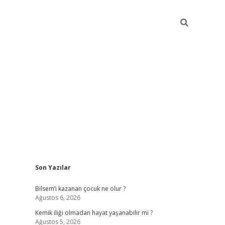
Sidebar
Son Yazılar
betci gün
Bilsem’i kazanan çocuk ne olur ?
Ağustos 6, 2026
Kemik iliği olmadan hayat yaşanabilir mi ?
Ağustos 5, 2026