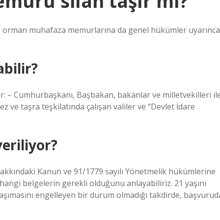
uru silah taşır mı?
an orman muhafaza memurlarına da genel hükümler uyarınca
bilir?
dır: – Cumhurbaşkanı, Başbakan, bakanlar ve milletvekilleri il
ve taşra teşkilatında çalışan valiler ve “Devlet İdare
eriliyor?
er Hakkındaki Kanun ve 91/1779 sayılı Yönetmelik hükümlerine
 hangi belgelerin gerekli olduğunu anlayabiliriz. 21 yaşını
 taşımasını engelleyen bir durum olmadığı takdirde, başvurud