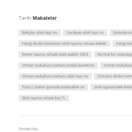
Tarih:
Makaleler
Bekçiler silah taşır mı
Gardiyan silah taşır mı
Gümrük muha
Hangi devlet memurları silah taşıma ruhsatı alabilir
Hangi mem
Kimler taşıma ruhsatlı silah alabilir 2024
Normal bir vatandaş t
Orman muhafaza memuru kolluk kuvveti mi
Orman muhafaza
Orman muhafaza memuru silah taşır mı
Ormancı devlet me
Polis 2 silahını görevde kullanabilir mi
Silah taşıma hakkı kimle
Silah taşıma ruhsatı kaç TL
Önceki Yazı