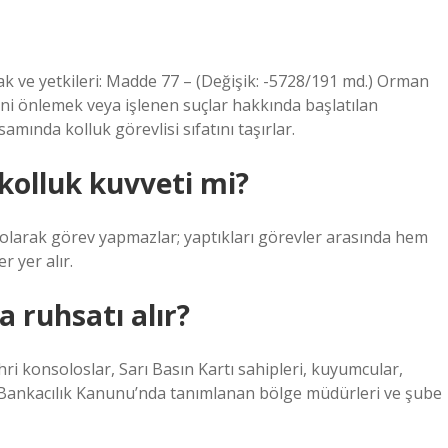
k ve yetkileri: Madde 77 – (Değişik: -5728/191 md.) Orman
ini önlemek veya işlenen suçlar hakkında başlatılan
ında kolluk görevlisi sıfatını taşırlar.
lluk kuvveti mi?
larak görev yapmazlar; yaptıkları görevler arasında hem
r yer alır.
 ruhsatı alır?
hri konsoloslar, Sarı Basın Kartı sahipleri, kuyumcular,
ı Bankacılık Kanunu’nda tanımlanan bölge müdürleri ve şube