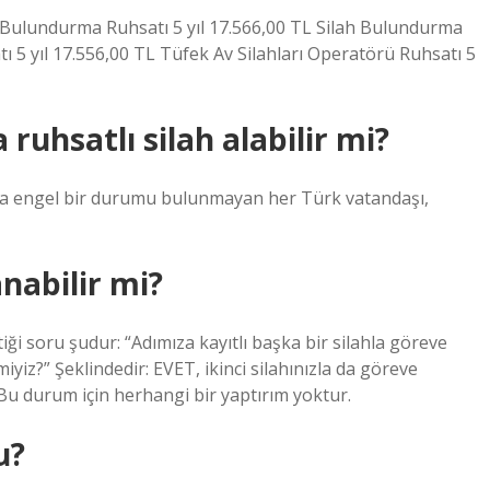
ulundurma Ruhsatı 5 yıl 17.566,00 TL Silah Bulundurma
 5 yıl 17.556,00 TL Tüfek Av Silahları Operatörü Ruhsatı 5
uhsatlı silah alabilir mi?
ına engel bir durumu bulunmayan her Türk vatandaşı,
anabilir mi?
i soru şudur: “Adımıza kayıtlı başka bir silahla göreve
miyiz?” Şeklindedir: EVET, ikinci silahınızla da göreve
z. Bu durum için herhangi bir yaptırım yoktur.
u?