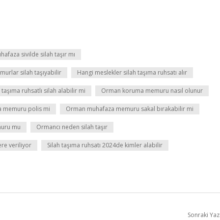
faza sivilde silah taşır mı
urlar silah taşıyabilir
Hangi meslekler silah taşıma ruhsatı alır
aşıma ruhsatlı silah alabilir mi
Orman koruma memuru nasıl olunur
 memuru polis mi
Orman muhafaza memuru sakal bırakabilir mi
muru mu
Ormancı neden silah taşır
re veriliyor
Silah taşıma ruhsatı 2024de kimler alabilir
Sonraki Yaz