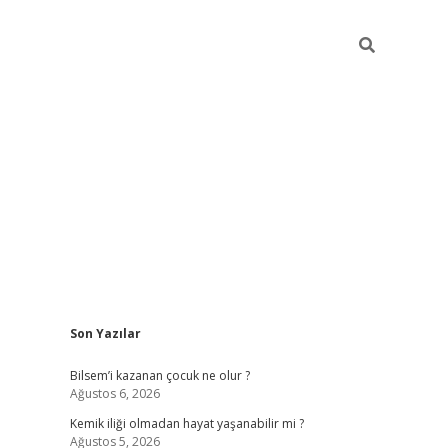
Sidebar
Son Yazılar
betci güncel giriş
betexper.xyz
Bilsem’i kazanan çocuk ne olur ?
Ağustos 6, 2026
Kemik iliği olmadan hayat yaşanabilir mi ?
Ağustos 5, 2026