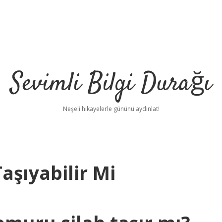
Sevimli Bilgi Durağı
Neşeli hikayelerle gününü aydınlat!
şıyabilir Mi