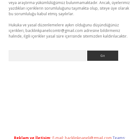
veya araştırma yükümlülüğümüz bulunmamaktadır. Ancak, üyelerimiz
yazdıkları içeriklerin sorumluluğunu taşımakta olup, siteye üye olarak
bu sorumluluğu kabul etmiş sayılırlar.
Hukuka ve yasal düzenlemelere aykırı olduğunu düşündüğünüz
içerikleri,
backlinkpanelicomtr@gmail.com
adresine bildirmeniz
halinde, ilgili içerikler yasal süre içerisinde sitemizden kaldırılacaktır.
Arama
ci güncel giriş
betexper.xyz
Reklam ve İletişim:
E-mail:
backlinkpaneli@gmail.com
Teams: