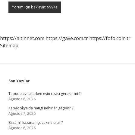
https://altinnet.com
https://gave.com.tr
https://fofo.com.tr
Sitemap
Sidebar
Son Yazılar
Tapuda ev satarken eşin rızası gerekir mi ?
Ağustos 8, 2026
Kapadokya’da hangi nehirler geçiyor ?
Ağustos 7, 2026
Bilsem’i kazanan çocuk ne olur ?
Ağustos 6, 2026