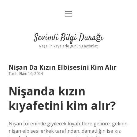
menüyü
Anasayfa
aç
Gizlilik Politikası
Sevimli Bilgi Durağı
Yasal Uyarı
Neşeli hikayelerle gününü aydınlat!
Hakkımızda
Nişan Da Kızın Elbisesini Kim Alır
Tarih: Ekim 16, 2024
Nişanda kızın
kıyafetini kim alır?
Nişan töreninde giyilecek kıyafetlere gelince; gelinin
nişan elbisesi erkek tarafından, damatlığın ise kız