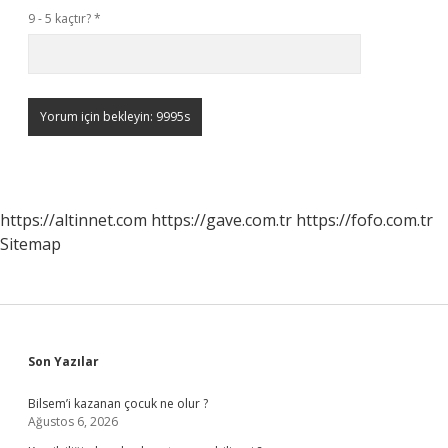
9 - 5 kaçtır?
*
https://altinnet.com
https://gave.com.tr
https://fofo.com.tr
Sitemap
Sidebar
Son Yazılar
Bilsem’i kazanan çocuk ne olur ?
Ağustos 6, 2026