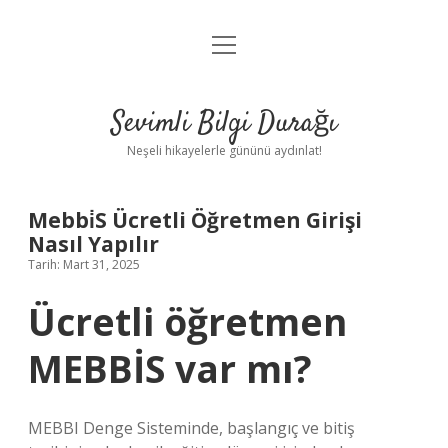
menüyü
Anasayfa
aç
Gizlilik Politikası
Sevimli Bilgi Durağı
Yasal Uyarı
Neşeli hikayelerle gününü aydınlat!
Hakkımızda
Mebbi̇S Ücretli Öğretmen Girişi
Nasıl Yapılır
Tarih: Mart 31, 2025
Ücretli öğretmen
MEBBİS var mı?
MEBBI Denge Sisteminde, başlangıç ​​ve bitiş