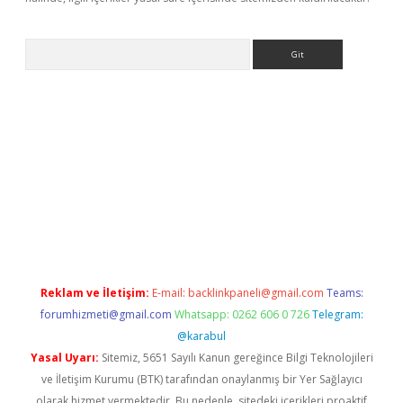
Arama
z
Reklam ve İletişim:
E-mail:
backlinkpaneli@gmail.com
Teams:
forumhizmeti@gmail.com
Whatsapp: 0262 606 0 726
Telegram:
@karabul
Yasal Uyarı:
Sitemiz, 5651 Sayılı Kanun gereğince Bilgi Teknolojileri
ve İletişim Kurumu (BTK) tarafından onaylanmış bir Yer Sağlayıcı
olarak hizmet vermektedir. Bu nedenle, sitedeki içerikleri proaktif