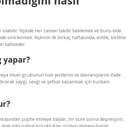
lmadığını nasıl
 olabilir: İlişkide her zaman takdir beklemek ve bunu elde
sinirlenmek. İlişkinin ilk birkaç haftasında, evlilik, birlikte
an bahseder.
g yapar?
veya insan grubunun tüm jestlerini ve davranışlarını ifade
andırarak saygı, sevgi ve şefkat kazanmak için kurbanı
ur?
zekasından şüphe etmeye başlar, bir süre sonra depresyon,
 atak gibi ruhsal bozukluklar ortaya çıkmaya başlar.