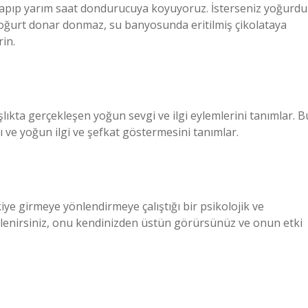
 yapıp yarım saat dondurucuya koyuyoruz. İsterseniz yoğurdu
yoğurt donar donmaz, su banyosunda eritilmiş çikolataya
rin.
şlıkta gerçekleşen yoğun sevgi ve ilgi eylemlerini tanımlar. B
zlı ve yoğun ilgi ve şefkat göstermesini tanımlar.
kiye girmeye yönlendirmeye çalıştığı bir psikolojik ve
tkilenirsiniz, onu kendinizden üstün görürsünüz ve onun etki