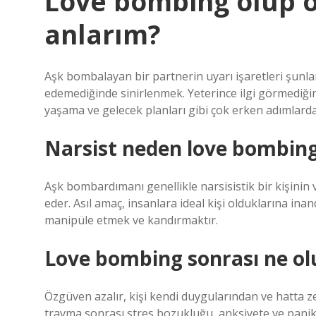
Love bombing olup o
anlarım?
Aşk bombalayan bir partnerin uyarı işaretleri şunlar
edemediğinde sinirlenmek. Yeterince ilgi görmediğinde 
yaşama ve gelecek planları gibi çok erken adımlard
Narsist neden love bombin
Aşk bombardımanı genellikle narsisistik bir kişinin 
eder. Asıl amaç, insanlara ideal kişi olduklarına in
manipüle etmek ve kandırmaktır.
Love bombing sonrası ne ol
Özgüven azalır, kişi kendi duygularından ve hatta 
travma sonrası stres bozukluğu, anksiyete ve panik