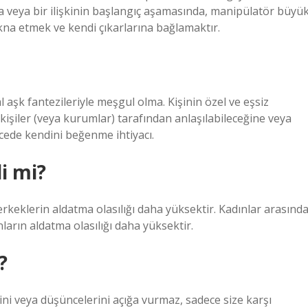
 veya bir ilişkinin başlangıç ​​aşamasında, manipülatör büyü
ikna etmek ve kendi çıkarlarına bağlamaktır.
l aşk fantezileriyle meşgul olma. Kişinin özel ve eşsiz
kişiler (veya kurumlar) tarafından anlaşılabileceğine veya
ecede kendini beğenme ihtiyacı.
i mi?
 erkeklerin aldatma olasılığı daha yüksektir. Kadınlar arasında
nların aldatma olasılığı daha yüksektir.
?
iğini veya düşüncelerini açığa vurmaz, sadece size karşı