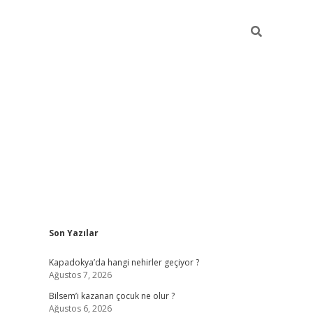
Sidebar
Son Yazılar
betci güncel giriş
betexper.xyz
Kapadokya’da hangi nehirler geçiyor ?
Ağustos 7, 2026
Bilsem’i kazanan çocuk ne olur ?
Ağustos 6, 2026