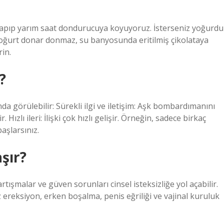
 yapıp yarım saat dondurucuya koyuyoruz. İsterseniz yoğurdu
yoğurt donar donmaz, su banyosunda eritilmiş çikolataya
rin.
?
a görülebilir: Sürekli ilgi ve iletişim: Aşk bombardımanını
. Hızlı ileri: İlişki çok hızlı gelişir. Örneğin, sadece birkaç
aşlarsınız.
şır?
tartışmalar ve güven sorunları cinsel isteksizliğe yol açabilir.
iz ereksiyon, erken boşalma, penis eğriliği ve vajinal kuruluk