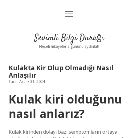
menüyü
Anasayfa
aç
Gizlilik Politikası
Sevimli Bilgi Durağı
Yasal Uyarı
Neşeli hikayelerle gününü aydınlat!
Hakkımızda
Kulakta Kir Olup Olmadığı Nasıl
Anlaşılır
Tarih: Aralık 31, 2024
Kulak kiri olduğunu
nasıl anlarız?
Kulak kirinden dolayı bazı semptomların ortaya