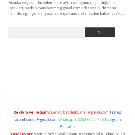
Hukuka ve yasal düzenlemelere aykırı olduğunu düşündüğünüz
içerikleri,
backlinkpanelicomtr@gmail.com
adresine bildirmeniz
halinde, ilgili içerikler yasal süre içerisinde sitemizden kaldırılacaktır.
Arama
ci güncel giriş
betexper.xyz
Reklam ve İletişim:
E-mail:
backlinkpaneli@gmail.com
Teams:
forumhizmeti@gmail.com
Whatsapp: 0262 606 0 726
Telegram:
@karabul
Yasal Uyarı:
Sitemiz, 5651 Sayılı Kanun gereğince Bilgi Teknolojileri