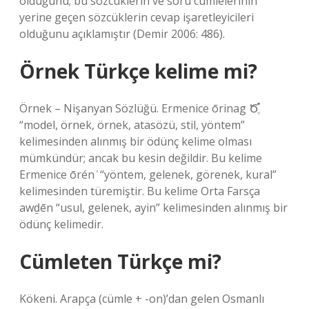
olduğunu; bu sözcüklerin ve soru cümlelerinin
yerine geçen sözcüklerin cevap işaretleyicileri
olduğunu açıklamıştır (Demir 2006: 486).
Örnek Türkçe kelime mi?
Örnek – Nişanyan Sözlüğü. Ermenice ōrinag Ծֶ֡֯
“model, örnek, örnek, atasözü, stil, yöntem”
kelimesinden alınmış bir ödünç kelime olması
mümkündür; ancak bu kesin değildir. Bu kelime
Ermenice ōrén ͑ “yöntem, gelenek, görenek, kural”
kelimesinden türemiştir. Bu kelime Orta Farsça
awḏēn “usul, gelenek, ayin” kelimesinden alınmış bir
ödünç kelimedir.
Cümleten Türkçe mi?
Kökeni. Arapça (cümle + -on)’dan gelen Osmanlı