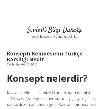
menüyü
Anasayfa
aç
Gizlilik Politikası
Sevimli Bilgi Durağı
Yasal Uyarı
Neşeli hikayelerle gününü aydınlat!
Hakkımızda
Konsepti Kelimesinin Türkçe
Karşılığı Nedir
Tarih: Ağustos 2, 2025
Konsept nelerdir?
Kavram kelimesi dilimize Fransızcadan gelmiştir.
TDK sözlüğüne göre kavram; anlayış, görüş, fikir;
üslup; düzen anlamına gelir. Kavram, bir nesnenin