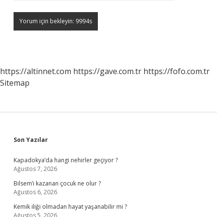
https://altinnet.com
https://gave.com.tr
https://fofo.com.tr
Sitemap
Sidebar
Son Yazılar
Kapadokya’da hangi nehirler geçiyor ?
Ağustos 7, 2026
Bilsem’i kazanan çocuk ne olur ?
Ağustos 6, 2026
Kemik iliği olmadan hayat yaşanabilir mi ?
Ağustos 5, 2026