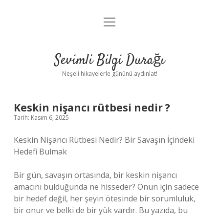
menüyü
Anasayfa
aç
Gizlilik Politikası
Sevimli Bilgi Durağı
Yasal Uyarı
Neşeli hikayelerle gününü aydınlat!
Hakkımızda
Keskin nişancı rütbesi nedir ?
Tarih: Kasım 6, 2025
Keskin Nişancı Rütbesi Nedir? Bir Savaşın İçindeki
Hedefi Bulmak
Bir gün, savaşın ortasında, bir keskin nişancı
amacını bulduğunda ne hisseder? Onun için sadece
bir hedef değil, her şeyin ötesinde bir sorumluluk,
bir onur ve belki de bir yük vardır. Bu yazıda, bu