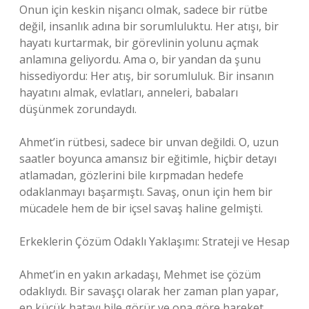
Onun için keskin nişancı olmak, sadece bir rütbe
değil, insanlık adına bir sorumluluktu. Her atışı, bir
hayatı kurtarmak, bir görevlinin yolunu açmak
anlamına geliyordu. Ama o, bir yandan da şunu
hissediyordu: Her atış, bir sorumluluk. Bir insanın
hayatını almak, evlatları, anneleri, babaları
düşünmek zorundaydı.
Ahmet’in rütbesi, sadece bir unvan değildi. O, uzun
saatler boyunca amansız bir eğitimle, hiçbir detayı
atlamadan, gözlerini bile kırpmadan hedefe
odaklanmayı başarmıştı. Savaş, onun için hem bir
mücadele hem de bir içsel savaş haline gelmişti.
Erkeklerin Çözüm Odaklı Yaklaşımı: Strateji ve Hesap
Ahmet’in en yakın arkadaşı, Mehmet ise çözüm
odaklıydı. Bir savaşçı olarak her zaman plan yapar,
en küçük hatayı bile görür ve ona göre hareket