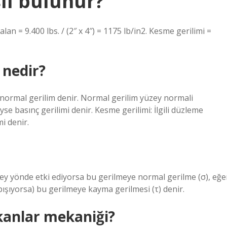
ıl bulunur?
lan = 9.400 lbs. / (2″ x 4″) = 1175 lb/in2. Kesme gerilimi =
 nedir?
e normal gerilim denir. Normal gerilim yüzey normali
 basınç gerilimi denir. Kesme gerilimi: İlgili düzleme
i denir.
key yönde etki ediyorsa bu gerilmeye normal gerilme (σ), eğe
ışıyorsa) bu gerilmeye kayma gerilmesi (τ) denir.
kanlar mekaniği?