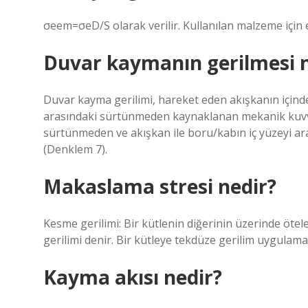
σeem=σeD/S olarak verilir. Kullanılan malzeme için e
Duvar kaymanın gerilmesi n
Duvar kayma gerilimi, hareket eden akışkanın içind
arasındaki sürtünmeden kaynaklanan mekanik kuvvet
sürtünmeden ve akışkan ile boru/kabın iç yüzeyi 
(Denklem 7).
Makaslama stresi nedir?
Kesme gerilimi: Bir kütlenin diğerinin üzerinde öt
gerilimi denir. Bir kütleye tekdüze gerilim uygulam
Kayma akısı nedir?