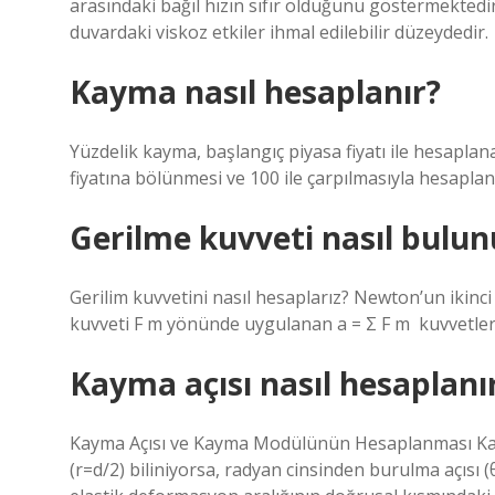
arasındaki bağıl hızın sıfır olduğunu göstermekte
duvardaki viskoz etkiler ihmal edilebilir düzeydedir.
Kayma nasıl hesaplanır?
Yüzdelik kayma, başlangıç ​​piyasa fiyatı ile hesaplana
fiyatına bölünmesi ve 100 ile çarpılmasıyla hesaplanı
Gerilme kuvveti nasıl bulun
Gerilim kuvvetini nasıl hesaplarız? Newton’un ikin
kuvveti F m yönünde uygulanan a = Σ F m ‍ kuvvetleri
Kayma açısı nasıl hesaplanı
Kayma Açısı ve Kayma Modülünün Hesaplanması Kay
(r=d/2) biliniyorsa, radyan cinsinden burulma açısı