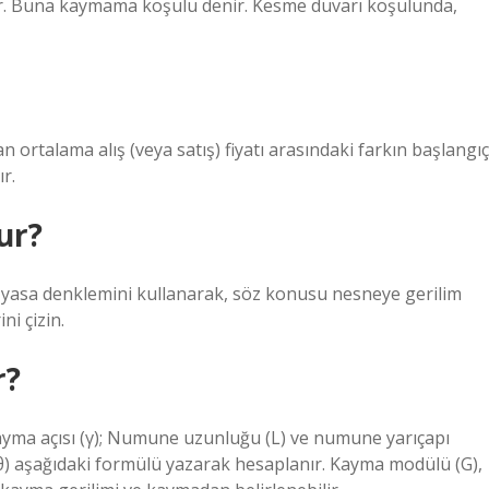
dir. Buna kaymama koşulu denir. Kesme duvarı koşulunda,
n ortalama alış (veya satış) fiyatı arasındaki farkın başlangıç ​
r.
ur?
ci yasa denklemini kullanarak, söz konusu nesneye gerilim
ni çizin.
r?
ma açısı (γ); Numune uzunluğu (L) ve numune yarıçapı
 (θ) aşağıdaki formülü yazarak hesaplanır. Kayma modülü (G),