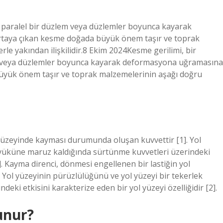
 paralel bir düzlem veya düzlemler boyunca kayarak
taya çıkan kesme doğada büyük önem taşır ve toprak
le yakından ilişkilidir.8 Ekim 2024Kesme gerilimi, bir
m veya düzlemler boyunca kayarak deformasyona uğramasına
üyük önem taşır ve toprak malzemelerinin aşağı doğru
 yüzeyinde kayması durumunda oluşan kuvvettir [1]. Yol
 yüküne maruz kaldığında sürtünme kuvvetleri üzerindeki
2]. Kayma direnci, dönmesi engellenen bir lastiğin yol
Yol yüzeyinin pürüzlülüğünü ve yol yüzeyi bir tekerlek
ki etkisini karakterize eden bir yol yüzeyi özelliğidir [2].
unur?