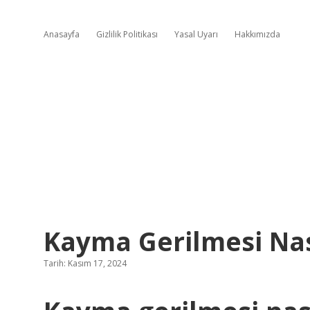
Anasayfa
Gizlilik Politikası
Yasal Uyarı
Hakkımızda
Kayma Gerilmesi Nas
Tarih: Kasım 17, 2024