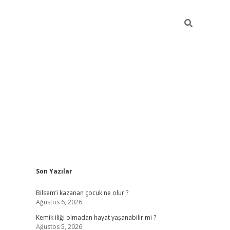
Sidebar
Son Yazılar
betci güncel giriş
betexper.xyz
Bilsem’i kazanan çocuk ne olur ?
Ağustos 6, 2026
Kemik iliği olmadan hayat yaşanabilir mi ?
Ağustos 5, 2026