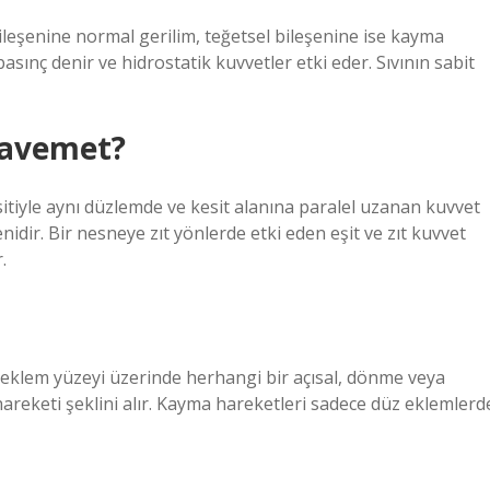
ileşenine normal gerilim, teğetsel bileşenine ise kayma
asınç denir ve hidrostatik kuvvetler etki eder. Sıvının sabit
kavemet?
itiyle aynı düzlemde ve kesit alanına paralel uzanan kuvvet
idir. Bir nesneye zıt yönlerde etki eden eşit ve zıt kuvvet
.
 eklem yüzeyi üzerinde herhangi bir açısal, dönme veya
reketi şeklini alır. Kayma hareketleri sadece düz eklemlerd