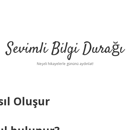
Sevimli Bilgi Durağı
Neşeli hikayelerle gününü aydınlat!
ıl Oluşur