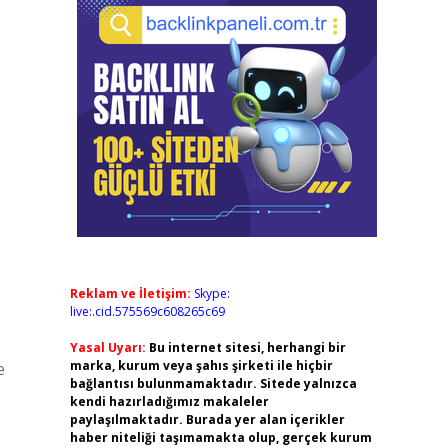
Reklam ve İletişim:
Skype:
live:.cid.575569c608265c69
Yasal Uyarı:
Bu internet sitesi, herhangi bir
marka, kurum veya şahıs şirketi ile hiçbir
e
bağlantısı bulunmamaktadır. Sitede yalnızca
kendi hazırladığımız makaleler
paylaşılmaktadır. Burada yer alan içerikler
haber niteliği taşımamakta olup, gerçek kurum