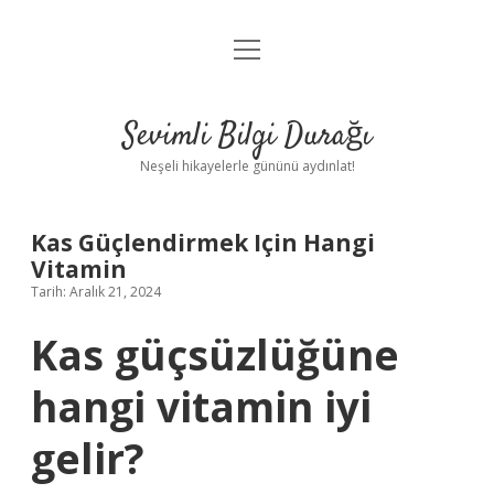
menüyü
Anasayfa
aç
Gizlilik Politikası
Sevimli Bilgi Durağı
Yasal Uyarı
Neşeli hikayelerle gününü aydınlat!
Hakkımızda
Kas Güçlendirmek Için Hangi
Vitamin
Tarih: Aralık 21, 2024
Kas güçsüzlüğüne
hangi vitamin iyi
gelir?