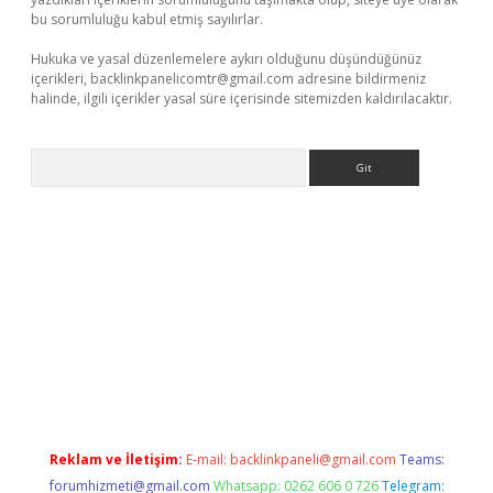
bu sorumluluğu kabul etmiş sayılırlar.
Hukuka ve yasal düzenlemelere aykırı olduğunu düşündüğünüz
içerikleri,
backlinkpanelicomtr@gmail.com
adresine bildirmeniz
halinde, ilgili içerikler yasal süre içerisinde sitemizden kaldırılacaktır.
Arama
ci güncel giriş
betexper.xyz
Reklam ve İletişim:
E-mail:
backlinkpaneli@gmail.com
Teams:
forumhizmeti@gmail.com
Whatsapp: 0262 606 0 726
Telegram: