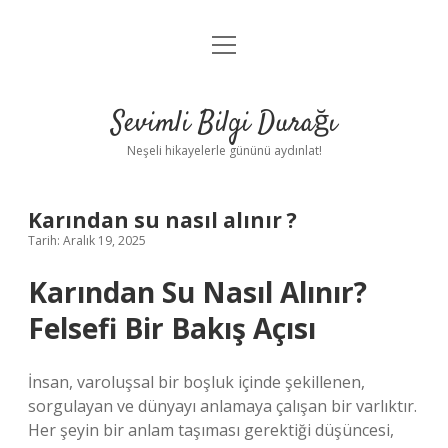
menüyü
Anasayfa
aç
Gizlilik Politikası
Sevimli Bilgi Durağı
Yasal Uyarı
Neşeli hikayelerle gününü aydınlat!
Hakkımızda
Karından su nasıl alınır ?
Tarih: Aralık 19, 2025
Karından Su Nasıl Alınır?
Felsefi Bir Bakış Açısı
İnsan, varoluşsal bir boşluk içinde şekillenen,
sorgulayan ve dünyayı anlamaya çalışan bir varlıktır.
Her şeyin bir anlam taşıması gerektiği düşüncesi,