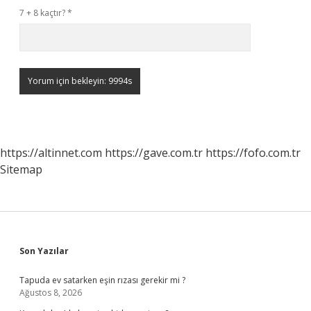
7 + 8 kaçtır?
*
https://altinnet.com
https://gave.com.tr
https://fofo.com.tr
Sitemap
Sidebar
Son Yazılar
Tapuda ev satarken eşin rızası gerekir mi ?
Ağustos 8, 2026