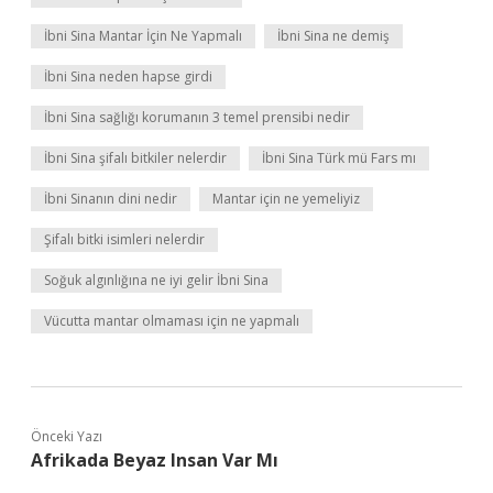
İbni Sina Mantar İçin Ne Yapmalı
İbni Sina ne demiş
İbni Sina neden hapse girdi
İbni Sina sağlığı korumanın 3 temel prensibi nedir
İbni Sina şifalı bitkiler nelerdir
İbni Sina Türk mü Fars mı
İbni Sinanın dini nedir
Mantar için ne yemeliyiz
Şifalı bitki isimleri nelerdir
Soğuk algınlığına ne iyi gelir İbni Sina
Vücutta mantar olmaması için ne yapmalı
Önceki Yazı
Afrikada Beyaz Insan Var Mı