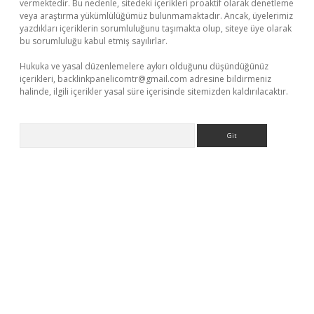
vermektedir. Bu nedenle, sitedeki içerikleri proaktif olarak denetleme
veya araştırma yükümlülüğümüz bulunmamaktadır. Ancak, üyelerimiz
yazdıkları içeriklerin sorumluluğunu taşımakta olup, siteye üye olarak
bu sorumluluğu kabul etmiş sayılırlar.
Hukuka ve yasal düzenlemelere aykırı olduğunu düşündüğünüz
içerikleri,
backlinkpanelicomtr@gmail.com
adresine bildirmeniz
halinde, ilgili içerikler yasal süre içerisinde sitemizden kaldırılacaktır.
Arama
ci güncel giriş
betexper.xyz