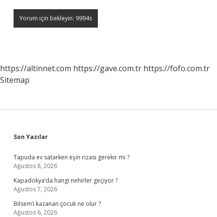
https://altinnet.com
https://gave.com.tr
https://fofo.com.tr
Sitemap
Sidebar
Son Yazılar
Tapuda ev satarken eşin rızası gerekir mi ?
Ağustos 8, 2026
Kapadokya’da hangi nehirler geçiyor ?
Ağustos 7, 2026
Bilsem’i kazanan çocuk ne olur ?
Ağustos 6, 2026