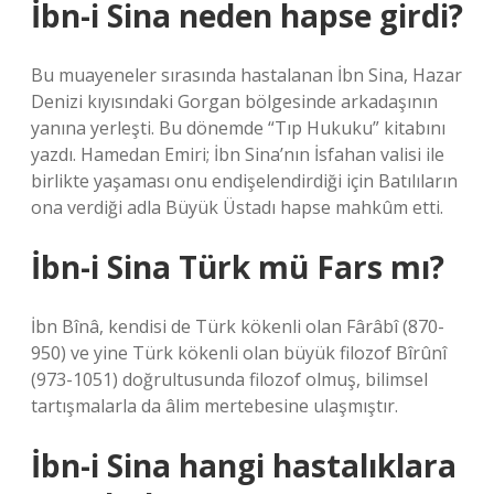
İbn-i Sina neden hapse girdi?
Bu muayeneler sırasında hastalanan İbn Sina, Hazar
Denizi kıyısındaki Gorgan bölgesinde arkadaşının
yanına yerleşti. Bu dönemde “Tıp Hukuku” kitabını
yazdı. Hamedan Emiri; İbn Sina’nın İsfahan valisi ile
birlikte yaşaması onu endişelendirdiği için Batılıların
ona verdiği adla Büyük Üstadı hapse mahkûm etti.
İbn-i Sina Türk mü Fars mı?
İbn Bînâ, kendisi de Türk kökenli olan Fârâbî (870-
950) ve yine Türk kökenli olan büyük filozof Bîrûnî
(973-1051) doğrultusunda filozof olmuş, bilimsel
tartışmalarla da âlim mertebesine ulaşmıştır.
İbn-i Sina hangi hastalıklara