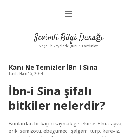
menüyü
Anasayfa
aç
Gizlilik Politikası
Sevimli Bilgi Durağı
Yasal Uyarı
Neşeli hikayelerle gününü aydınlat!
Hakkımızda
Kanı Ne Temizler İBn-I Sina
Tarih: Ekim 15, 2024
İbn-i Sina şifalı
bitkiler nelerdir?
Bunlardan birkaçını saymak gerekirse: Elma, ayva,
erik, semizotu, ebegümeci, şalgam, turp, kereviz,