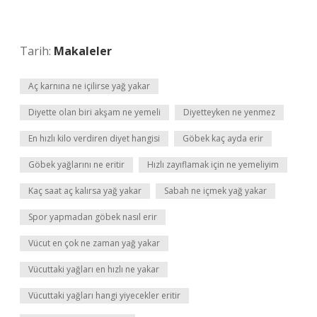
Tarih:
Makaleler
Aç karnına ne içilirse yağ yakar
Diyette olan biri akşam ne yemeli
Diyetteyken ne yenmez
En hızlı kilo verdiren diyet hangisi
Göbek kaç ayda erir
Göbek yağlarını ne eritir
Hızlı zayıflamak için ne yemeliyim
Kaç saat aç kalırsa yağ yakar
Sabah ne içmek yağ yakar
Spor yapmadan göbek nasıl erir
Vücut en çok ne zaman yağ yakar
Vücuttaki yağları en hızlı ne yakar
Vücuttaki yağları hangi yiyecekler eritir