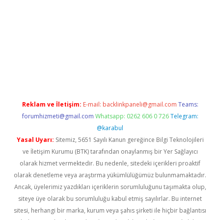
iş
betexper.xyz
Reklam ve İletişim:
E-mail:
backlinkpaneli@gmail.com
Teams:
forumhizmeti@gmail.com
Whatsapp: 0262 606 0 726
Telegram:
@karabul
Yasal Uyarı:
Sitemiz, 5651 Sayılı Kanun gereğince Bilgi Teknolojileri
ve İletişim Kurumu (BTK) tarafından onaylanmış bir Yer Sağlayıcı
olarak hizmet vermektedir. Bu nedenle, sitedeki içerikleri proaktif
olarak denetleme veya araştırma yükümlülüğümüz bulunmamaktadır.
Ancak, üyelerimiz yazdıkları içeriklerin sorumluluğunu taşımakta olup,
siteye üye olarak bu sorumluluğu kabul etmiş sayılırlar. Bu internet
sitesi, herhangi bir marka, kurum veya şahıs şirketi ile hiçbir bağlantısı