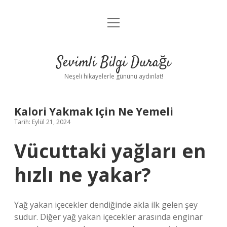
menüyü
Anasayfa
aç
Gizlilik Politikası
Sevimli Bilgi Durağı
Yasal Uyarı
Neşeli hikayelerle gününü aydınlat!
Hakkımızda
Kalori Yakmak Için Ne Yemeli
Tarih: Eylül 21, 2024
Vücuttaki yağları en
hızlı ne yakar?
Yağ yakan içecekler dendiğinde akla ilk gelen şey
sudur. Diğer yağ yakan içecekler arasında enginar