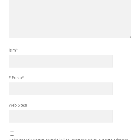
İsim*
E-Posta*
Web Sitesi