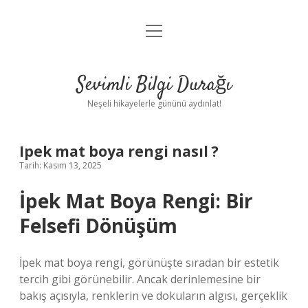
menüyü
Anasayfa
aç
Gizlilik Politikası
Sevimli Bilgi Durağı
Yasal Uyarı
Neşeli hikayelerle gününü aydınlat!
Hakkımızda
Ipek mat boya rengi nasıl ?
Tarih: Kasım 13, 2025
İpek Mat Boya Rengi: Bir
Felsefi Dönüşüm
İpek mat boya rengi, görünüşte sıradan bir estetik
tercih gibi görünebilir. Ancak derinlemesine bir
bakış açısıyla, renklerin ve dokuların algısı, gerçeklik