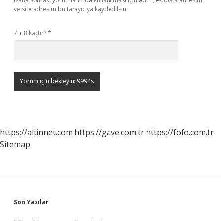
Daha sonraki yorumlarımda kullanılması için adım, e-posta adresim
ve site adresim bu tarayıcıya kaydedilsin.
7 + 8 kaçtır?
*
https://altinnet.com
https://gave.com.tr
https://fofo.com.tr
Sitemap
Sidebar
Son Yazılar