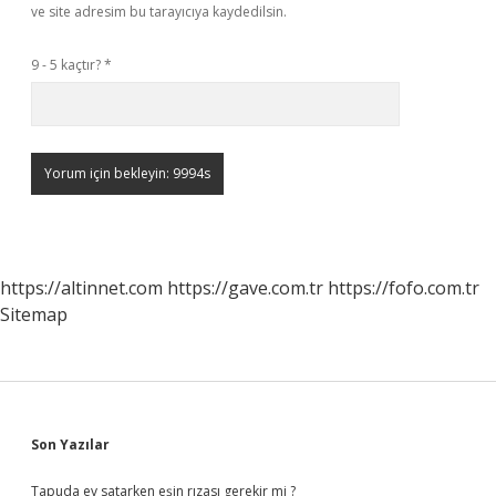
ve site adresim bu tarayıcıya kaydedilsin.
9 - 5 kaçtır?
*
https://altinnet.com
https://gave.com.tr
https://fofo.com.tr
Sitemap
Sidebar
Son Yazılar
Tapuda ev satarken eşin rızası gerekir mi ?