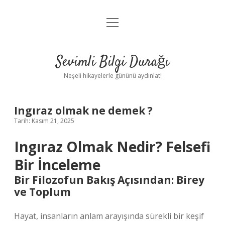
menüyü
Anasayfa
aç
Gizlilik Politikası
Sevimli Bilgi Durağı
Yasal Uyarı
Neşeli hikayelerle gününü aydınlat!
Hakkımızda
Ingıraz olmak ne demek ?
Tarih: Kasım 21, 2025
Ingıraz Olmak Nedir? Felsefi
Bir İnceleme
Bir Filozofun Bakış Açısından: Birey
ve Toplum
Hayat, insanların anlam arayışında sürekli bir keşif