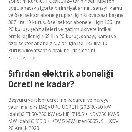
Yönetim Kurulu, 1 Ocak 2024 tarihinden itibaren
uygulanacak sigorta birim fiyatlarının, sanayi, kamu
ve özel sektör abone grupları için kilovatsaat başına
387 lira 10 kuruş, özel sektör aboneleri için 136 lira
20 kuruş, şehit aileleri ve gazi/mülkiyete intikal
etmiş kişiler için 68 lira 20 kuruş, sanayi, kamu ve
özel sektör abone grupları için ise 183 lira 10
kuruş/kilovatsaat olarak belirlenmesini
kararlaştırdı.
Sıfırdan elektrik aboneliği
ücreti ne kadar?
Başvuru ve işlem ücreti ne kadardır ve nereye
yatırılmalıdır? BAŞVURU ÜCRETİ (2024)0-50 kW
(dahil)0 TL50-250 kW (dahil)1716,5 + KDV250 kW-5
MW (dahil)3433,0 + KDV 5 MW üzeri6865 . 9 + KDV
28 Aralık 2023