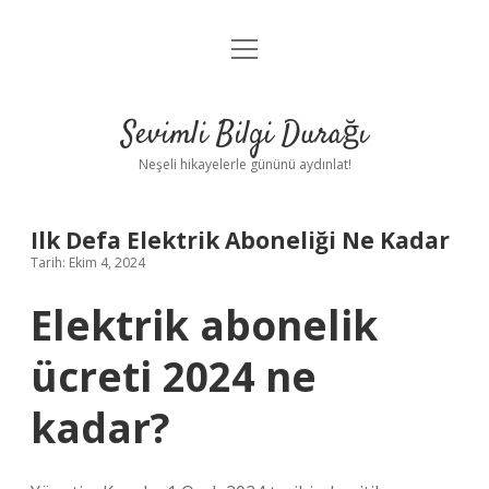
menüyü
Anasayfa
aç
Gizlilik Politikası
Sevimli Bilgi Durağı
Yasal Uyarı
Neşeli hikayelerle gününü aydınlat!
Hakkımızda
Ilk Defa Elektrik Aboneliği Ne Kadar
Tarih: Ekim 4, 2024
Elektrik abonelik
ücreti 2024 ne
kadar?