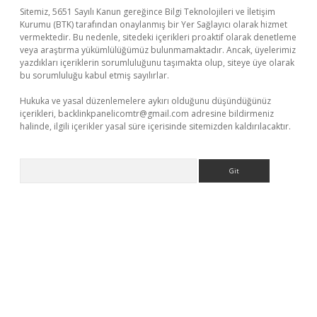
Sitemiz, 5651 Sayılı Kanun gereğince Bilgi Teknolojileri ve İletişim
Kurumu (BTK) tarafından onaylanmış bir Yer Sağlayıcı olarak hizmet
vermektedir. Bu nedenle, sitedeki içerikleri proaktif olarak denetleme
veya araştırma yükümlülüğümüz bulunmamaktadır. Ancak, üyelerimiz
yazdıkları içeriklerin sorumluluğunu taşımakta olup, siteye üye olarak
bu sorumluluğu kabul etmiş sayılırlar.
Hukuka ve yasal düzenlemelere aykırı olduğunu düşündüğünüz
içerikleri,
backlinkpanelicomtr@gmail.com
adresine bildirmeniz
halinde, ilgili içerikler yasal süre içerisinde sitemizden kaldırılacaktır.
Arama
 güncel giriş
betexper.xyz