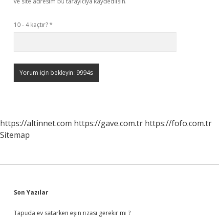
ve site adresim bu tarayıcıya kaydedilsin.
10 - 4 kaçtır?
*
https://altinnet.com
https://gave.com.tr
https://fofo.com.tr
Sitemap
Sidebar
Son Yazılar
Tapuda ev satarken eşin rızası gerekir mi ?