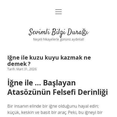
menüyü
Anasayfa
aç
Gizlilik Politikası
Sevimli Bilgi Durağı
Yasal Uyarı
Neşeli hikayelerle gününü aydınlat!
Hakkımızda
Iğne ile kuzu kuyu kazmak ne
demek ?
Tarih: Mart 31, 2026
İğne ile … Başlayan
Atasözünün Felsefi Derinliği
Bir insanın elinde bir iğne olduğunu hayal edin;
küçük, keskin ve basit bir araç. Peki, bu iğneyi bir