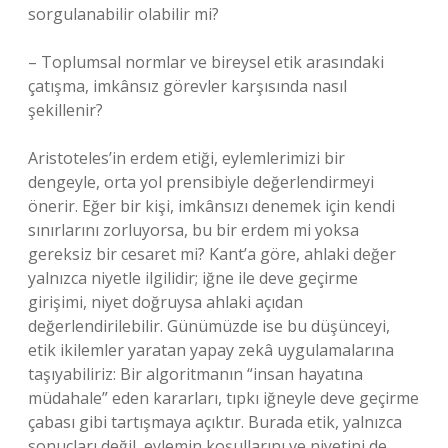
sorgulanabilir olabilir mi?
– Toplumsal normlar ve bireysel etik arasındaki
çatışma, imkânsız görevler karşısında nasıl
şekillenir?
Aristoteles’in erdem etiği, eylemlerimizi bir
dengeyle, orta yol prensibiyle değerlendirmeyi
önerir. Eğer bir kişi, imkânsızı denemek için kendi
sınırlarını zorluyorsa, bu bir erdem mi yoksa
gereksiz bir cesaret mi? Kant’a göre, ahlaki değer
yalnızca niyetle ilgilidir; iğne ile deve geçirme
girişimi, niyet doğruysa ahlaki açıdan
değerlendirilebilir. Günümüzde ise bu düşünceyi,
etik ikilemler yaratan yapay zekâ uygulamalarına
taşıyabiliriz: Bir algoritmanın “insan hayatına
müdahale” eden kararları, tıpkı iğneyle deve geçirme
çabası gibi tartışmaya açıktır. Burada etik, yalnızca
sonuçları değil, eylemin koşullarını ve niyetini de