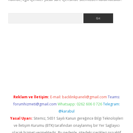
Arama
 güncel giriş
betexper.xyz
Reklam ve İletişim:
E-mail:
backlinkpaneli@gmail.com
Teams:
forumhizmeti@gmail.com
Whatsapp: 0262 606 0 726
Telegram:
@karabul
Yasal Uyarı:
Sitemiz, 5651 Sayılı Kanun gereğince Bilgi Teknolojileri
ve İletişim Kurumu (BTK) tarafından onaylanmış bir Yer Sağlayıcı
olarak hizmet vermektedir. Bu nedenle, sitedeki içerikleri proaktif