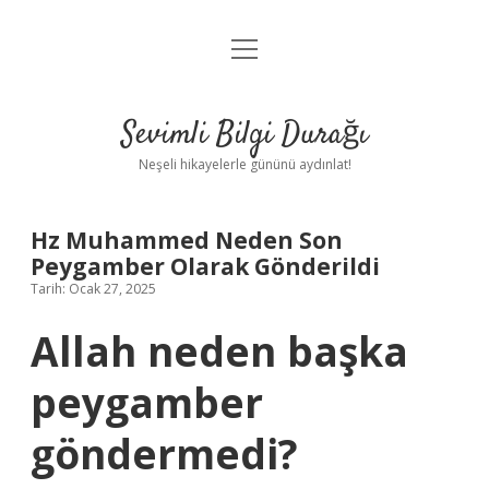
menüyü
Anasayfa
aç
Gizlilik Politikası
Sevimli Bilgi Durağı
Yasal Uyarı
Neşeli hikayelerle gününü aydınlat!
Hakkımızda
Hz Muhammed Neden Son
Peygamber Olarak Gönderildi
Tarih: Ocak 27, 2025
Allah neden başka
peygamber
göndermedi?