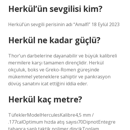
Herkül’ün sevgilisi kim?
Herkül’ün sevgili perisinin adı “Amalfi” 18 Eylül 2023
Herkül ne kadar güçlü?
Thor’un darbelerine dayanabilir ve büyük kalibreli
mermilere karşı tamamen dirençlidir. Herkül
okçuluk, boks ve Greko-Romen güreşinde
mükemmel yeteneklere sahiptir ve pankrasyon
dövüş sanatını icat ettiğini iddia eder.
Herkül kaç metre?
TüfeklerModelHerculesKalibre4,5 mm /
.177calOptimum hızda atış sayısı70DipnotEntegre
tabanca saplı taktik polimer dipçikToplam