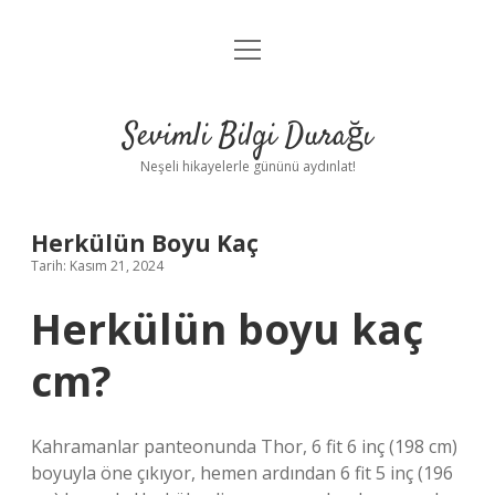
menüyü
Anasayfa
aç
Gizlilik Politikası
Sevimli Bilgi Durağı
Yasal Uyarı
Neşeli hikayelerle gününü aydınlat!
Hakkımızda
Herkülün Boyu Kaç
Tarih: Kasım 21, 2024
Herkülün boyu kaç
cm?
Kahramanlar panteonunda Thor, 6 fit 6 inç (198 cm)
boyuyla öne çıkıyor, hemen ardından 6 fit 5 inç (196