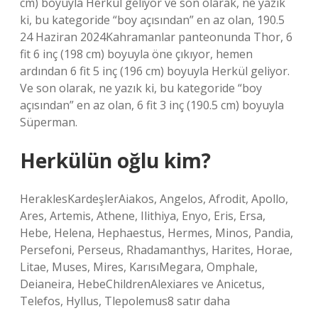
cm) boyuyla Herkül geliyor ve son olarak, ne yazık
ki, bu kategoride “boy açısından” en az olan, 190.5
24 Haziran 2024Kahramanlar panteonunda Thor, 6
fit 6 inç (198 cm) boyuyla öne çıkıyor, hemen
ardından 6 fit 5 inç (196 cm) boyuyla Herkül geliyor.
Ve son olarak, ne yazık ki, bu kategoride “boy
açısından” en az olan, 6 fit 3 inç (190.5 cm) boyuyla
Süperman.
Herkülün oğlu kim?
HeraklesKardeşlerAiakos, Angelos, Afrodit, Apollo,
Ares, Artemis, Athene, Ilithiya, Enyo, Eris, Ersa,
Hebe, Helena, Hephaestus, Hermes, Minos, Pandia,
Persefoni, Perseus, Rhadamanthys, Harites, Horae,
Litae, Muses, Mires, KarısıMegara, Omphale,
Deianeira, HebeChildrenAlexiares ve Anicetus,
Telefos, Hyllus, Tlepolemus8 satır daha