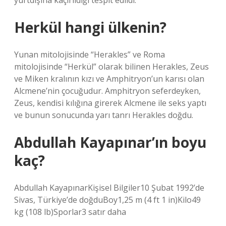
yurtdışına kaçırıldığı tespit edildi.
Herkül hangi ülkenin?
Yunan mitolojisinde “Herakles” ve Roma
mitolojisinde “Herkül” olarak bilinen Herakles, Zeus
ve Miken kralının kızı ve Amphitryon’un karısı olan
Alcmene’nin çocuğudur. Amphitryon seferdeyken,
Zeus, kendisi kılığına girerek Alcmene ile seks yaptı
ve bunun sonucunda yarı tanrı Herakles doğdu.
Abdullah Kayapınar’ın boyu
kaç?
Abdullah KayapınarKişisel Bilgiler10 Şubat 1992’de
Sivas, Türkiye’de doğduBoy1,25 m (4 ft 1 in)Kilo49
kg (108 lb)Sporlar3 satır daha