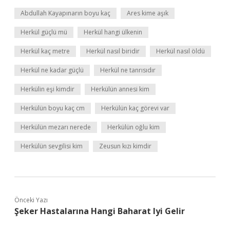
Abdullah Kayapınarın boyu kaç
Ares kime aşık
Herkül güçlü mü
Herkül hangi ülkenin
Herkül kaç metre
Herkül nasıl biridir
Herkül nasıl öldü
Herkül ne kadar güçlü
Herkül ne tanrısıdır
Herkülin eşi kimdir
Herkülün annesi kim
Herkülün boyu kaç cm
Herkülün kaç görevi var
Herkülün mezarı nerede
Herkülün oğlu kim
Herkülün sevgilisi kim
Zeusun kızı kimdir
Önceki Yazı
Şeker Hastalarına Hangi Baharat Iyi Gelir