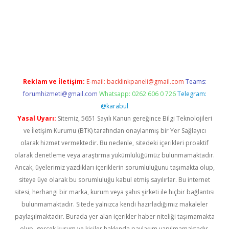
ş
betexper.xyz
Reklam ve İletişim:
E-mail:
backlinkpaneli@gmail.com
Teams:
forumhizmeti@gmail.com
Whatsapp: 0262 606 0 726
Telegram:
@karabul
Yasal Uyarı:
Sitemiz, 5651 Sayılı Kanun gereğince Bilgi Teknolojileri
ve İletişim Kurumu (BTK) tarafından onaylanmış bir Yer Sağlayıcı
olarak hizmet vermektedir. Bu nedenle, sitedeki içerikleri proaktif
olarak denetleme veya araştırma yükümlülüğümüz bulunmamaktadır.
Ancak, üyelerimiz yazdıkları içeriklerin sorumluluğunu taşımakta olup,
siteye üye olarak bu sorumluluğu kabul etmiş sayılırlar. Bu internet
sitesi, herhangi bir marka, kurum veya şahıs şirketi ile hiçbir bağlantısı
bulunmamaktadır. Sitede yalnızca kendi hazırladığımız makaleler
paylaşılmaktadır. Burada yer alan içerikler haber niteliği taşımamakta
olup, gerçek kurum ve kişiler hakkında paylaşım yapılmamaktadır.