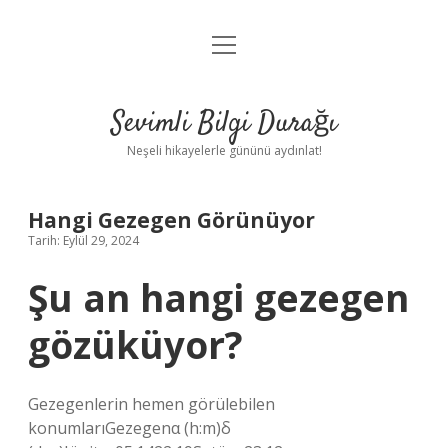
menüyü
Anasayfa
aç
Gizlilik Politikası
Sevimli Bilgi Durağı
Yasal Uyarı
Neşeli hikayelerle gününü aydınlat!
Hakkımızda
Hangi Gezegen Görünüyor
Tarih: Eylül 29, 2024
Şu an hangi gezegen
gözüküyor?
Gezegenlerin hemen görülebilen
konumlarıGezegenα (h:m)δ