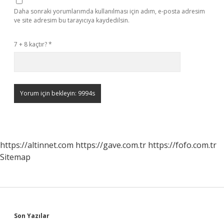
Daha sonraki yorumlarımda kullanılması için adım, e-posta adresim
ve site adresim bu tarayıcıya kaydedilsin.
7 + 8 kaçtır?
*
https://altinnet.com
https://gave.com.tr
https://fofo.com.tr
Sitemap
Sidebar
Son Yazılar