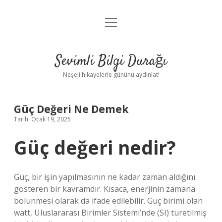
menüyü
Anasayfa
aç
Gizlilik Politikası
Sevimli Bilgi Durağı
Yasal Uyarı
Neşeli hikayelerle gününü aydınlat!
Hakkımızda
Güç Değeri Ne Demek
Tarih: Ocak 19, 2025
Güç değeri nedir?
Güç, bir işin yapılmasının ne kadar zaman aldığını
gösteren bir kavramdır. Kısaca, enerjinin zamana
bölünmesi olarak da ifade edilebilir. Güç birimi olan
watt, Uluslararası Birimler Sistemi’nde (SI) türetilmiş