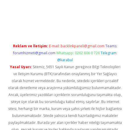
etci güncel giriş
betexper.xyz
Reklam ve İletişim:
E-mail:
backlinkpaneli@gmail.com
Teams:
forumhizmeti@gmail.com
Whatsapp: 0262 606 0 726
Telegram:
@karabul
Yasal Uyarı:
Sitemiz, 5651 Sayılı Kanun gereğince Bilgi Teknolojileri
ve İletişim Kurumu (BTK) tarafından onaylanmış bir Yer Sağlayıcı
olarak hizmet vermektedir. Bu nedenle, sitedeki içerikleri proaktif
olarak denetleme veya araştırma yükümlülüğümüz bulunmamaktadır.
Ancak, üyelerimiz yazdıkları içeriklerin sorumluluğunu taşımakta olup,
siteye üye olarak bu sorumluluğu kabul etmiş sayılırlar. Bu internet
sitesi, herhangi bir marka, kurum veya şahıs şirketi ile hiçbir bağlantısı
bulunmamaktadır. Sitede yalnızca kendi hazırladığımız makaleler
paylaşılmaktadır. Burada yer alan içerikler haber niteliği taşımamakta
olup, gerçek kurum ve kişiler hakkında paylaşım yapılmamaktadır.