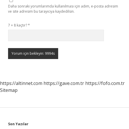
Daha sonraki yorumlarımda kullanılması için adım, e-posta adresim
ve site adresim bu tarayıcıya kaydedilsin.
7 + 8 kaçtır?
*
https://altinnet.com
https://gave.com.tr
https://fofo.com.tr
Sitemap
Sidebar
Son Yazılar