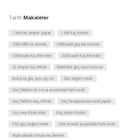
Tarih:
Makaleler
1 kW kaç amper yapar
1 kW Kaç kVAdır
1000 MW ne demek
1000 watt güç Ne Demek
1000 watt Kaç kW eder
2000 watt Kaç kW eder
32 amper kaç kWdir
Elektrikte güç nasıl bulunur
Enerji ve güç aynı şey mi
Güç değeri nedir
Güç faktörü ile cos φ arasındaki fark nedir
Güç faktörü kaç olmalı
Güç hesaplaması nasıl yapılır
Güç neyi ifade eder
Güç neyle ölçülür
PSU güç değeri nedir
Volt ve watt arasındaki fark nedir
Watt yüksek olması ne demek