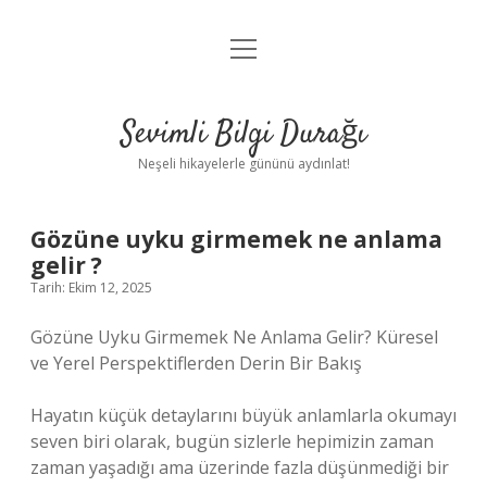
menüyü
Anasayfa
aç
Gizlilik Politikası
Sevimli Bilgi Durağı
Yasal Uyarı
Neşeli hikayelerle gününü aydınlat!
Hakkımızda
Gözüne uyku girmemek ne anlama
gelir ?
Tarih: Ekim 12, 2025
Gözüne Uyku Girmemek Ne Anlama Gelir? Küresel
ve Yerel Perspektiflerden Derin Bir Bakış
Hayatın küçük detaylarını büyük anlamlarla okumayı
seven biri olarak, bugün sizlerle hepimizin zaman
zaman yaşadığı ama üzerinde fazla düşünmediği bir