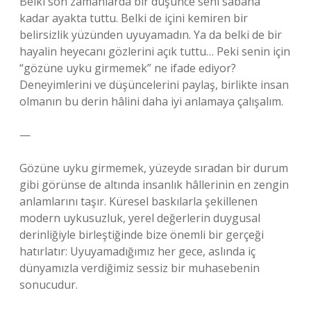
Belki son zamanlarda bir düşünce seni sabaha
kadar ayakta tuttu. Belki de içini kemiren bir
belirsizlik yüzünden uyuyamadın. Ya da belki de bir
hayalin heyecanı gözlerini açık tuttu… Peki senin için
“gözüne uyku girmemek” ne ifade ediyor?
Deneyimlerini ve düşüncelerini paylaş, birlikte insan
olmanın bu derin hâlini daha iyi anlamaya çalışalım.
—
Gözüne uyku girmemek, yüzeyde sıradan bir durum
gibi görünse de altında insanlık hâllerinin en zengin
anlamlarını taşır. Küresel baskılarla şekillenen
modern uykusuzluk, yerel değerlerin duygusal
derinliğiyle birleştiğinde bize önemli bir gerçeği
hatırlatır: Uyuyamadığımız her gece, aslında iç
dünyamızla verdiğimiz sessiz bir muhasebenin
sonucudur.