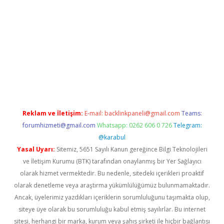
güncel giriş
betexper.xyz
Reklam ve İletişim:
E-mail:
backlinkpaneli@gmail.com
Teams:
forumhizmeti@gmail.com
Whatsapp: 0262 606 0 726
Telegram:
@karabul
Yasal Uyarı:
Sitemiz, 5651 Sayılı Kanun gereğince Bilgi Teknolojileri
ve İletişim Kurumu (BTK) tarafından onaylanmış bir Yer Sağlayıcı
olarak hizmet vermektedir. Bu nedenle, sitedeki içerikleri proaktif
olarak denetleme veya araştırma yükümlülüğümüz bulunmamaktadır.
Ancak, üyelerimiz yazdıkları içeriklerin sorumluluğunu taşımakta olup,
siteye üye olarak bu sorumluluğu kabul etmiş sayılırlar. Bu internet
sitesi, herhangi bir marka, kurum veya şahıs şirketi ile hiçbir bağlantısı